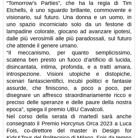
“Tomorrow’s Parties”, che ha la regia di Tim
Etchells, è uno sguardo brillante, commovente e
visionario, sul futuro. Una donna e un uomo, in
uno spazio incorniciato solo da un festone di
lampadine colorate, giocano ad avanzare ipotesi,
dalle più verosimili alle più paradossali, sul futuro
che attende il genere umano.
“Il meccanismo, per quanto semplicissimo,
scatena ben presto un fuoco d’artificio di lucida,
disincantata, intima, profonda, e a tratti amara,
introspezione. Visioni utopiche e distopiche,
scenari fantascientifici, incubi politici e fantasie
assurde, che finiscono, a poco a poco, per
disegnare un affresco straordinariamente ricco e
preciso delle speranze e delle paure della nostra
epoca”, spiega il premio UBU Cavalcoli.
Nel corso della serata di martedì sarà anche
consegnato il Premio Horcynus Orca 2023 a Luca
Fois, co-direttore del master in Design for
Kids&Toys del Politecnico di Milano. Fois da tempo