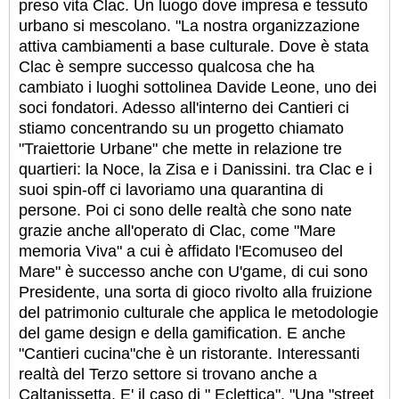
preso vita Clac. Un luogo dove impresa e tessuto
urbano si mescolano. "La nostra organizzazione
attiva cambiamenti a base culturale. Dove è stata
Clac è sempre successo qualcosa che ha
cambiato i luoghi sottolinea Davide Leone, uno dei
soci fondatori. Adesso all'interno dei Cantieri ci
stiamo concentrando su un progetto chiamato
"Traiettorie Urbane" che mette in relazione tre
quartieri: la Noce, la Zisa e i Danissini. tra Clac e i
suoi spin-off ci lavoriamo una quarantina di
persone. Poi ci sono delle realtà che sono nate
grazie anche all'operato di Clac, come "Mare
memoria Viva" a cui è affidato l'Ecomuseo del
Mare" è successo anche con U'game, di cui sono
Presidente, una sorta di gioco rivolto alla fruizione
del patrimonio culturale che applica le metodologie
del game design e della gamification. E anche
"Cantieri cucina"che è un ristorante. Interessanti
realtà del Terzo settore si trovano anche a
Caltanissetta. E' il caso di " Eclettica". "Una "street