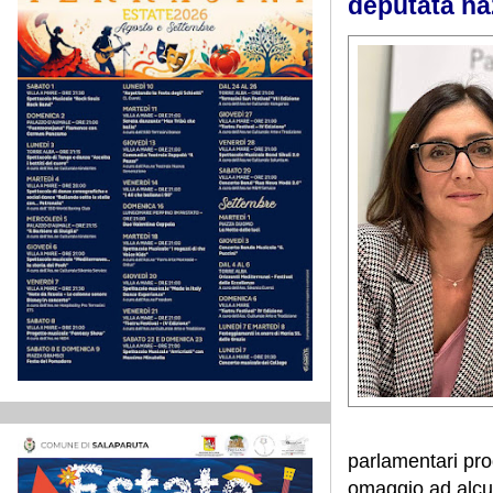
deputata na
parlamentari pro
omaggio ad alcune