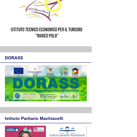
DORASS
Istituto Paritario Machiavelli