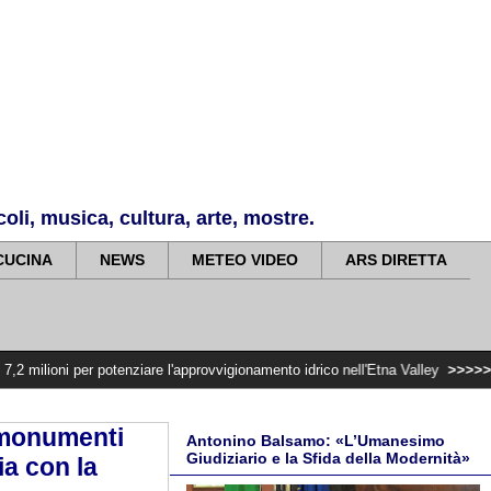
li, musica, cultura, arte, mostre.
CUCINA
NEWS
METEO VIDEO
ARS DIRETTA
 potenziare l'approvvigionamento idrico nell'Etna Valley
>>>>>
Violenza di ge
 monumenti
Antonino Balsamo: «L’Umanesimo
Giudiziario e la Sfida della Modernità»
ia con la