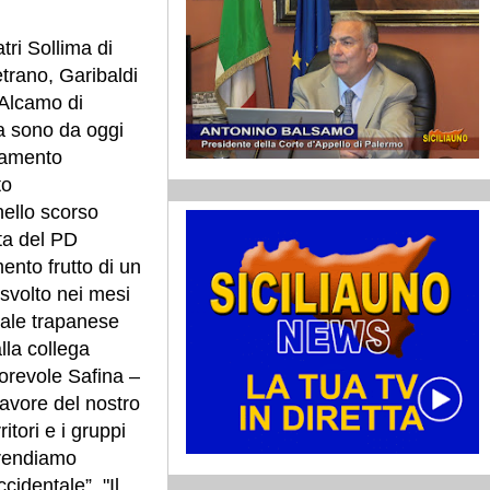
tri Sollima di
trano, Garibaldi
'Alcamo di
ta sono da oggi
lamento
to
ello scorso
ta del PD
to frutto di un
 svolto nei mesi
nale trapanese
lla collega
orevole Safina –
 favore del nostro
ritori e i gruppi
 rendiamo
cidentale”. "Il