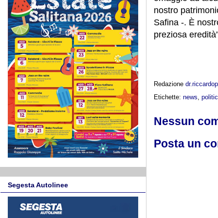
nostro patrimoni
Safina -. È nost
preziosa eredità”
Redazione
dr.riccard
Etichette:
news
,
politi
Nessun co
Posta un c
Segesta Autolinee