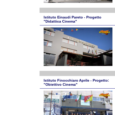
Istituto Einaudi Pareto - Progetto
"Didattica Cinema"
Istituto Finocchiaro Aprile - Progetto:
"Obiettivo Cinema"