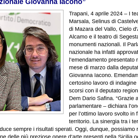
zionale Giovanna Iacono”
Trapani, 4 aprile 2024 – I tea
Marsala, Selinus di Castelve
di Mazara del Vallo, Cielo d
Alcamo e il teatro di Seges
monumenti nazionali. Il Par
nazionale ha infatti approva
l’emendamento presentato n
mese di marzo dalla deputa
Giovanna Iacono. Emendamen
certosino lavoro di indagine
scorsi con il deputato regio
Dem Dario Safina. “Grazie a
parlamentare – dichiara l’on
per l’ottimo lavoro svolto in
territorio. La sinergia tra i ter
duce sempre i risultati sperati. Oggi, dunque, possiamo
 delle più preziose opere d’arte presenti nella Sicilia oc