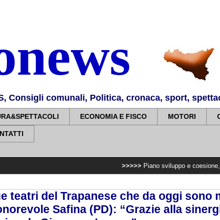
nonews
Consigli comunali, Politica, cronaca, sport, spettaco
URA&SPETTACOLI
ECONOMIA E FISCO
MOTORI
NTATTI
>>>>>
Piano sviluppo e coesione, 7,2 milioni per
ue teatri del Trapanese che da oggi sono
onorevole Safina (PD): “Grazie alla sinerg