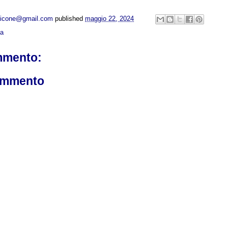
opicone@gmail.com
published
maggio 22, 2024
ca
mmento:
ommento