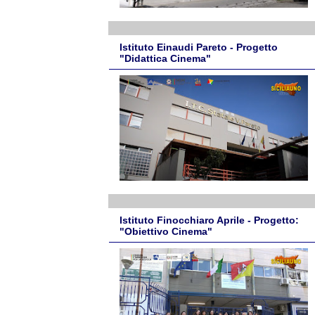
Istituto Einaudi Pareto - Progetto
"Didattica Cinema"
Istituto Finocchiaro Aprile - Progetto:
"Obiettivo Cinema"