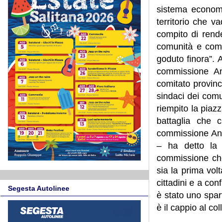
sistema economi
territorio che v
compito di rend
comunità e comb
goduto finora”. 
commissione Ant
comitato provinc
sindaci dei comu
riempito la piaz
battaglia che 
commissione Ant
– ha detto la 
commissione che
sia la prima vo
cittadini e a con
Segesta Autolinee
è stato uno spar
è il cappio al col