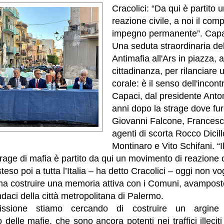
Cracolici: “Da qui è partito
reazione civile, a noi il com
impegno permanente”. Capa
Una seduta straordinaria d
Antimafia all'Ars in piazza, a
cittadinanza, per rilanciare
corale: è il senso dell'incon
Capaci, dal presidente Anton
anni dopo la strage dove fur
Giovanni Falcone, Francesca
agenti di scorta Rocco Dicill
Montinaro e Vito Schifani. “
rage di mafia è partito da qui un movimento di reazione c
teso poi a tutta l’Italia – ha detto Cracolici – oggi non v
ma costruire una memoria attiva con i Comuni, avamposto 
ndaci della città metropolitana di Palermo.
sione stiamo cercando di costruire un argine 
elle mafie, che sono ancora potenti nei traffici illeciti 