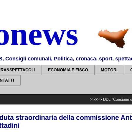
nonews
Consigli comunali, Politica, cronaca, sport, spettaco
URA&SPETTACOLI
ECONOMIA E FISCO
MOTORI
NTATTI
>>>>>
DDL "Coesione e crescita", As
duta straordinaria della commissione Ant
ttadini