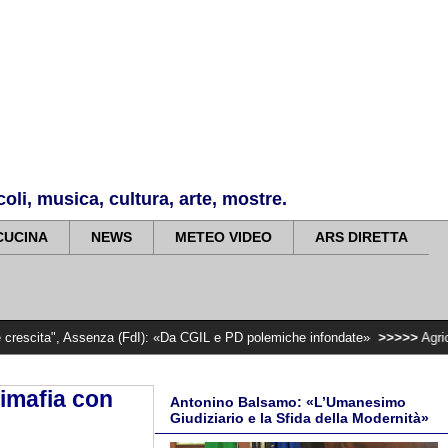
li, musica, cultura, arte, mostre.
CUCINA
NEWS
METEO VIDEO
ARS DIRETTA
senza (FdI): «Da CGIL e PD polemiche infondate»
>>>>>
Agricoltura, 167 mil
imafia con
Antonino Balsamo: «L’Umanesimo
Giudiziario e la Sfida della Modernità»