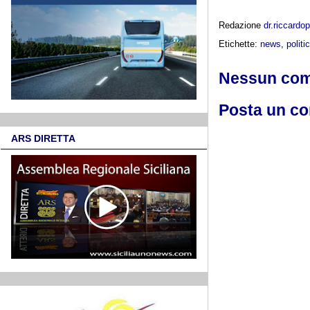
Redazione
dr.riccard
Etichette:
news
,
politi
Nessun co
Posta un c
ARS DIRETTA