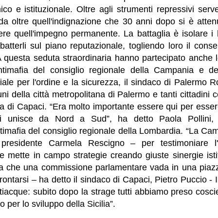
co e istituzionale. Oltre agli strumenti repressivi ser
ada oltre quell'indignazione che 30 anni dopo si è atten
ere quell'impegno permanente. La battaglia è isolare i 
atterli sul piano reputazionale, togliendo loro il cons
A questa seduta straordinaria hanno partecipato anche l
imafia del consiglio regionale della Campania e del
iale per l'ordine e la sicurezza, il sindaco di Palermo R
ni della città metropolitana di Palermo e tanti cittadin
za di Capaci. “Era molto importante essere qui per esse
ci unisce da Nord a Sud”, ha detto Paola Pollini, 
imafia del consiglio regionale della Lombardia. “La Ca
presidente Carmela Rescigno – per testimoniare l
 mette in campo strategie creando giuste sinergie istit
lta che una commissione parlamentare vada in una piazz
frontarsi – ha detto il sindaco di Capaci, Pietro Puccio -
tiacque: subito dopo la strage tutti abbiamo preso cosc
lo per lo sviluppo della Sicilia”.