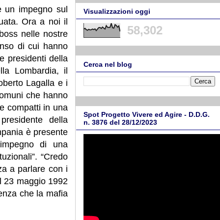
ve un impegno sul
Visualizzazioni oggi
uata. Ora a noi il
58,302
boss nelle nostre
enso di cui hanno
e presidenti della
Cerca nel blog
la Lombardia, il
oberto Lagalla e i
i comuni che hanno
re compatti in una
Spot Progetto Vivere ed Agire - D.D.G.
presidente della
n. 3876 del 28/12/2023
mpania è presente
'impegno di una
uzionali”. “Credo
a a parlare con i
 Il 23 maggio 1992
ienza che la mafia