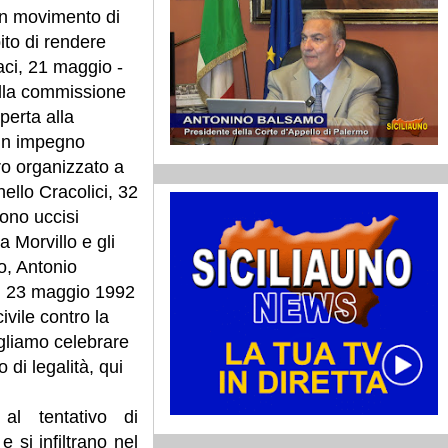
 un movimento di
pito di rendere
ci, 21 maggio -
ella commissione
perta alla
 un impegno
tro organizzato a
ello Cracolici, 32
ono uccisi
 Morvillo e gli
o, Antonio
Il 23 maggio 1992
ivile contro la
ogliamo celebrare
di legalità, qui
al tentativo di
e si infiltrano nel