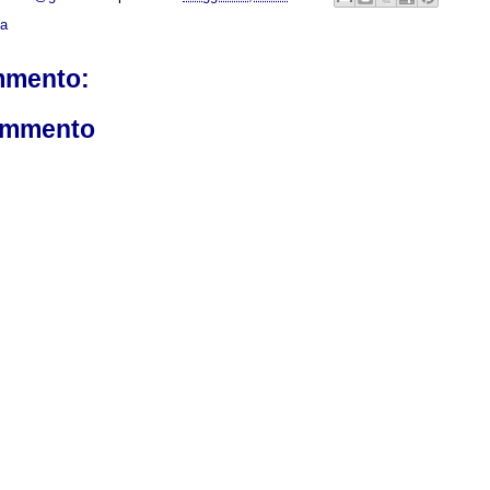
ca
mmento:
ommento