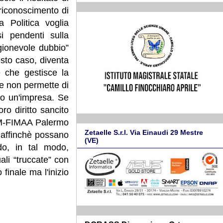
 riconoscimento di
 Politica voglia
si pendenti sulla
gionevole dubbio”
esto caso, diventa
e che gestisce la
te non permette di
no un'impresa. Se
ro diritto sancito
AM-FIMAA Palermo
Zetaelle S.r.l. Via Einaudi 29 Mestre
i affinchè possano
(VE)
do, in tal modo,
ali “truccate” con
 finale ma l'inizio