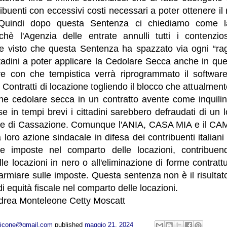
ribuenti con eccessivi costi necessari a poter ottenere il
. Quindi dopo questa Sentenza ci chiediamo come la
inchè l'Agenzia delle entrate annulli tutti i contenzio
tre visto che questa Sentenza ha spazzato via ogni “ra
cittadini a poter applicare la Cedolare Secca anche in qu
re con che tempistica verrà riprogrammato il softwar
i Contratti di locazione togliendo il blocco che attualmen
ione cedolare secca in un contratto avente come inquili
e in tempi brevi i cittadini sarebbero defraudati di un lo
rte di Cassazione. Comunque l'ANIA, CASA MIA e il C
 loro azione sindacale in difesa dei contribuenti italian
te imposte nel comparto delle locazioni, contribuen
le locazioni in nero o all'eliminazione di forme contrattu
sparmiare sulle imposte. Questa sentenza non è il risultato
di equità fiscale nel comparto delle locazioni.
drea Monteleone Cetty Moscatt
opicone@gmail.com
published
maggio 21, 2024