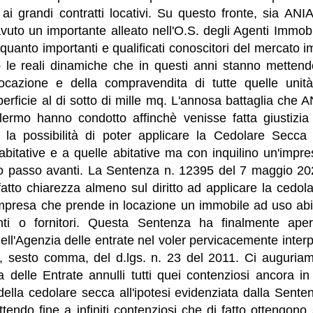
ai grandi contratti locativi. Su questo fronte, sia A
uto un importante alleato nell'O.S. degli Agenti Immo
quanto importanti e qualificati conoscitori del mercato 
 le reali dinamiche che in questi anni stanno mettend
ocazione e della compravendita di tutte quelle unità
perficie al di sotto di mille mq. L'annosa battaglia ch
rmo hanno condotto affinchè venisse fatta giustizia
 la possibilità di poter applicare la Cedolare Secca
abitative e a quelle abitative ma con inquilino un'impr
to passo avanti. La Sentenza n. 12395 del 7 maggio 202
atto chiarezza almeno sul diritto ad applicare la cedo
’impresa che prende in locazione un immobile ad uso abit
enti o fornitori. Questa Sentenza ha finalmente ape
dell'Agenzia delle entrate nel voler pervicacemente inter
t. 3, sesto comma, del d.lgs. n. 23 del 2011. Ci auguri
 delle Entrate annulli tutti quei contenziosi ancora in
 della cedolare secca all'ipotesi evidenziata dalla Sente
endo fine a infiniti contenziosi che di fatto ottengono so