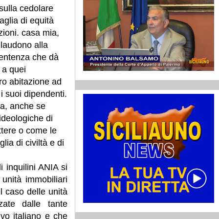
sulla cedolare
aglia di equità
zioni. casa mia,
laudono alla
entenza che dà
e a quei
oro abitazione ad
i suoi dipendenti.
za, anche se
ideologiche di
ttere o come le
a di civiltà e di
 inquilini ANIA si
unità immobiliari
el caso delle unità
zate dalle tante
vo italiano e che