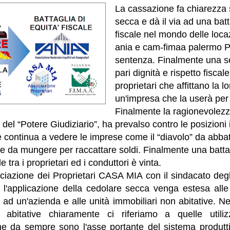
La cassazione fa chiarezza 
secca e dà il via ad una batt
fiscale nel mondo delle loca
ania e cam-fimaa palermo P
sentenza. Finalmente una s
pari dignità e rispetto fiscal
proprietari che affittano la l
un'impresa che la userà per 
Finalmente la ragionevolez
del “Potere Giudiziario”, ha prevalso contro le posizioni 
he continua a vedere le imprese come il “diavolo” da abba
 da mungere per raccattare soldi. Finalmente una battagli
le tra i proprietari ed i conduttori è vinta.
iazione dei Proprietari CASA MIA con il sindacato degli
 l'applicazione della cedolare secca venga estesa alle 
te ad un'azienda e alle unità immobiliari non abitative. N
 abitative chiaramente ci riferiamo a quelle utiliz
e da sempre sono l'asse portante del sistema produtti