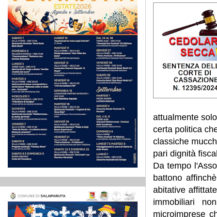
attualmente solo 
certa politica c
classiche mucche
pari dignità fisca
Da tempo l'Assoc
battono affinchè
abitative affitta
immobiliari non
microimprese ch