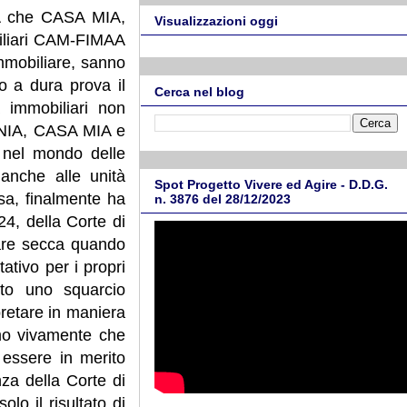
NIA che CASA MIA,
Visualizzazioni oggi
biliari CAM-FIMAA
immobiliare, sanno
o a dura prova il
Cerca nel blog
 immobiliari non
e ANIA, CASA MIA e
 nel mondo delle
 anche alle unità
Spot Progetto Vivere ed Agire - D.D.G.
esa, finalmente ha
n. 3876 del 28/12/2023
4, della Corte di
lare secca quando
ativo per i propri
rto uno squarcio
pretare in maniera
amo vivamente che
 essere in merito
nza della Corte di
lo il risultato di