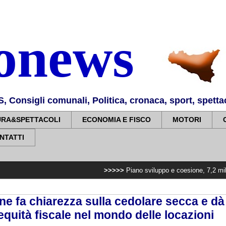
nonews
Consigli comunali, Politica, cronaca, sport, spettaco
URA&SPETTACOLI
ECONOMIA E FISCO
MOTORI
NTATTI
>>>>>
Piano sviluppo e coesione, 7,2 milioni per pot
e fa chiarezza sulla cedolare secca e dà 
 equità fiscale nel mondo delle locazioni