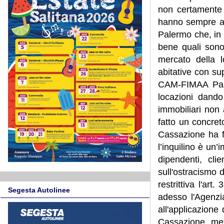
non certamente 
hanno sempre av
Palermo che, in 
bene quali sono
mercato della l
abitative con su
CAM-FIMAA Pale
locazioni dando
immobiliari non 
fatto un concre
Cassazione ha f
l’inquilino è un
dipendenti, cli
sull'ostracismo 
restrittiva l'ar
Segesta Autolinee
adesso l'Agenzia
all'applicazione
Cassazione, mett