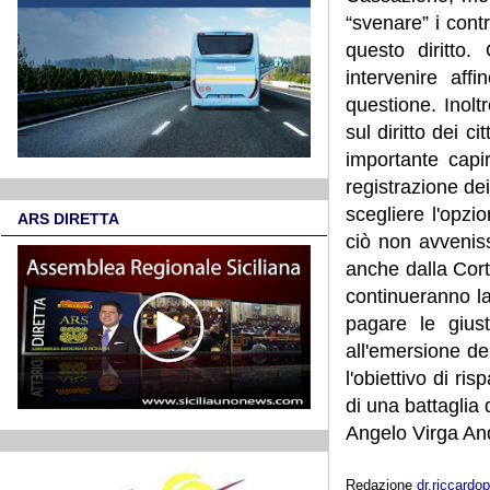
“svenare” i cont
questo diritto
intervenire aff
questione. Inol
sul diritto dei 
importante capi
registrazione de
scegliere l'opz
ARS DIRETTA
ciò non avveniss
anche dalla Co
continueranno la
pagare le gius
all'emersione del
l'obiettivo di ri
di una battaglia 
Angelo Virga An
Redazione
dr.riccard