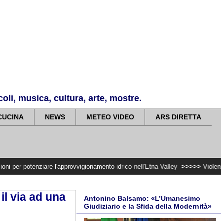
li, musica, cultura, arte, mostre.
CUCINA
NEWS
METEO VIDEO
ARS DIRETTA
enziare l'approvvigionamento idrico nell'Etna Valley
>>>>>
Violenza di gener
il via ad una
Antonino Balsamo: «L’Umanesimo
Giudiziario e la Sfida della Modernità»