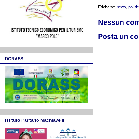
Etichette:
news
,
politi
Nessun co
Posta un c
DORASS
Istituto Paritario Machiavelli