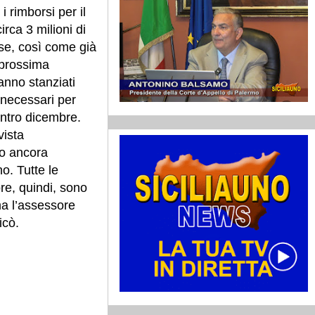
i rimborsi per il
irca 3 milioni di
rse, così come già
 prossima
anno stanziati
o necessari per
entro dicembre.
vista
no ancora
o. Tutte le
ore, quindi, sono
ma l’assessore
icò.