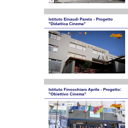
Istituto Einaudi Pareto - Progetto
"Didattica Cinema"
Istituto Finocchiaro Aprile - Progetto:
"Obiettivo Cinema"