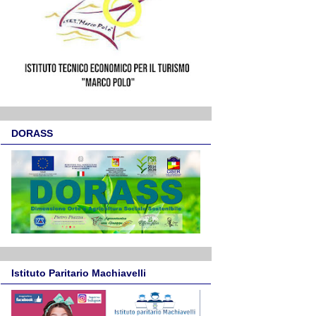
DORASS
Istituto Paritario Machiavelli