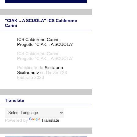
"CIAK... A SCUOLA" ICS Calderone
Carini
ICS Calderone Carini -
Progetto "CIAK... A SCUOLA"
ICS Calderone Carini -
Progetto "CIAK... A SCUOLA"
Pubblicato da
Siciliauno
Siciliaunotv
su Giovedì 23
febbraio 2023
Translate
Powered by
Translate