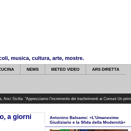
li, musica, cultura, arte, mostre.
CUCINA
NEWS
METEO VIDEO
ARS DIRETTA
 “Apprezziamo l’incremento dei trasferimenti ai Comuni Un primo passo importa
o, a giorni
Antonino Balsamo: «L’Umanesimo
Giudiziario e la Sfida della Modernità»