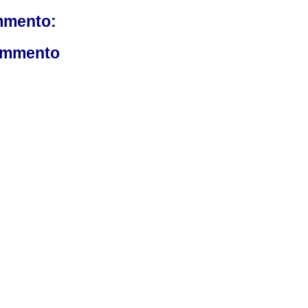
mmento:
ommento