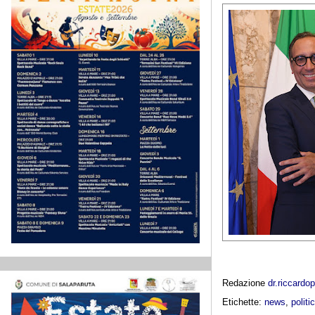
Redazione
dr.riccard
Etichette:
news
,
politi