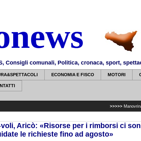
nonews
Consigli comunali, Politica, cronaca, sport, spettaco
URA&SPETTACOLI
ECONOMIA E FISCO
MOTORI
NTATTI
>>>>>
Manovrina, Anci Sicilia:
oli, Aricò: «Risorse per i rimborsi ci son
idate le richieste fino ad agosto»