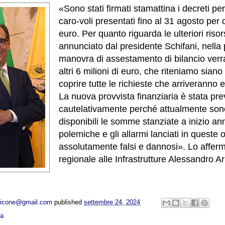
«Sono stati firmati stamattina i decreti per 
caro-voli presentati fino al 31 agosto per c
euro. Per quanto riguarda le ulteriori riso
annunciato dal presidente Schifani, nella
manovra di assestamento di bilancio verr
altri 6 milioni di euro, che riteniamo sian
coprire tutte le richieste che arriveranno 
La nuova provvista finanziaria è stata pre
cautelativamente perché attualmente so
disponibili le somme stanziate a inizio ann
polemiche e gli allarmi lanciati in queste 
assolutamente falsi e dannosi». Lo affer
regionale alle Infrastrutture Alessandro Ar
opicone@gmail.com
published
settembre 24, 2024
ca