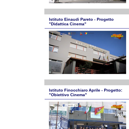
Istituto Einaudi Pareto - Progetto
"Didattica Cinema"
Istituto Finocchiaro Aprile - Progetto:
"Obiettivo Cinema"