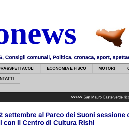
nonews
Consigli comunali, Politica, cronaca, sport, spettaco
URA&SPETTACOLI
ECONOMIA E FISCO
MOTORI
NTATTI
>>>>>
San Mauro Castelverde ricorda le vittime d
 settembre al Parco dei Suoni sessione 
ti con il Centro di Cultura Rishi