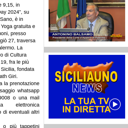
 9,15, in
Day 2024”, su
 Sano, è in
Yoga gratuita e
uoni, presso
Angiò 27, traversa
alermo. La
o di Cultura
19, fra le più
Sicilia, fondata
ath Giri.
a la prenotazione
ssaggio whatsapp
9008 o una mail
a elettronica
di eventuali altri
 o più tappetini