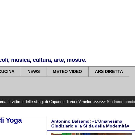
li, musica, cultura, arte, mostre.
CUCINA
NEWS
METEO VIDEO
ARS DIRETTA
elle stragi di Capaci e di via d'Amelio
>>>>>
Sindrome carotidea cronica: inn
di Yoga
Antonino Balsamo: «L’Umanesimo
Giudiziario e la Sfida della Modernità»