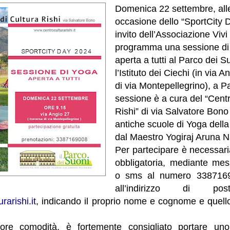
Domenica 22 settembre, alle
occasione dello “SportCity 
invito dell’Associazione Vivi
programma una sessione di 
aperta a tutti al Parco dei S
l’Istituto dei Ciechi (in via 
di via Montepellegrino), a P
sessione è a cura del “Centr
Rishi” di via Salvatore Bono 
antiche scuole di Yoga della 
dal Maestro Yogiraj Aruna N
Per partecipare è necessari
obbligatoria, mediante me
o sms al numero 338716
all’indirizzo di post
rarishi.it
, indicando il proprio nome e cognome e quello 
re comodità, è fortemente consigliato portare uno