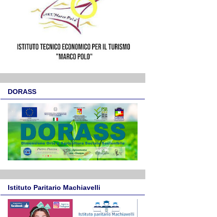
DORASS
Istituto Paritario Machiavelli