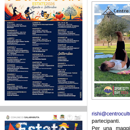
rishi@centrocultu
partecipanti.
Per una maggio