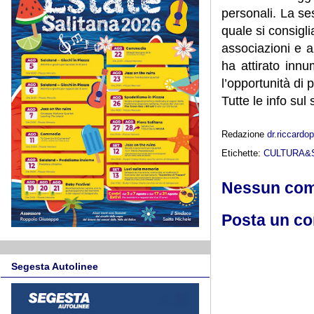
personali. La se
quale si consiglia
associazioni e a
ha attirato inn
l’opportunità di 
Tutte le info sul 
Redazione
dr.riccard
Etichette:
CULTURA&
Nessun co
Posta un c
Segesta Autolinee