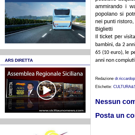
ammirando i wal
popolano si potr
nei punti ristoro
Biglietti
Il ticket pe
r visit
bambini, da 2 anni
65 (10 euro), le p
anni non compiuti,
ARS DIRETTA
Redazione
dr.riccard
Etichette:
CULTURA&
Nessun co
Posta un c