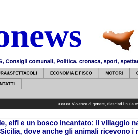
nonews
Consigli comunali, Politica, cronaca, sport, spettaco
URA&SPETTACOLI
ECONOMIA E FISCO
MOTORI
NTATTI
>>>>>
Violenza di genere, rilasciati i nulla osta per assu
, elfi e un bosco incantato: il villaggio na
Sicilia, dove anche gli animali ricevono i 