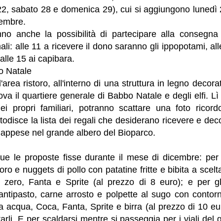
2, sabato 28 e domenica 29), cui si aggiungono lunedì
cembre.
anno anche la possibilità di partecipare alla consegna 
mali: alle 11 a ricevere il dono saranno gli ippopotami, a
 alle 15 ai capibara.
o Natale
'area ristoro, all'interno di una struttura in legno decor
ova il quartiere generale di Babbo Natale e degli elfi. Lì i 
i propri familiari, potranno scattare una foto ricor
todisce la lista dei regali che desiderano ricevere e deco
 appese nel grande albero del Bioparco.
 due le proposte fisse durante il mese di dicembre: pe
o e nuggets di pollo con patatine fritte e bibita a scel
 zero, Fanta e Sprite (al prezzo di 8 euro); e per gl
ntipasto, carne arrosto e polpette al sugo con contor
ra acqua, Coca, Fanta, Sprite e birra (al prezzo di 10 eur
arli. E per scaldarsi mentre si passeggia per i viali del 