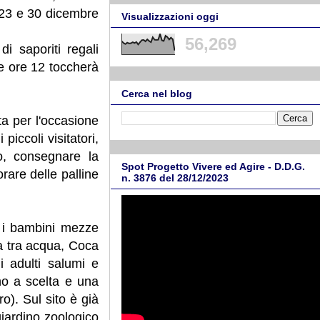
 23 e 30 dicembre
Visualizzazioni oggi
56,269
di saporiti regali
lle ore 12 toccherà
Cerca nel blog
ata per l'occasione
piccoli visitatori,
do, consegnare la
Spot Progetto Vivere ed Agire - D.D.G.
rare delle palline
n. 3876 del 28/12/2023
r i bambini mezze
ta tra acqua, Coca
i adulti salumi e
no a scelta e una
o). Sul sito è già
giardino zoologico