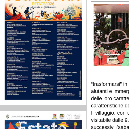
“trasformarsi” in
aiutanti e immerg
delle loro caratte
caratteristiche d
Il villaggio, co
visitabile dalle 
successivi (sab