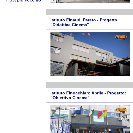
Istituto Einaudi Pareto - Progetto
"Didattica Cinema"
Istituto Finocchiaro Aprile - Progetto:
"Obiettivo Cinema"