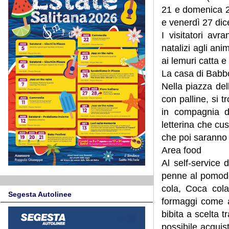
21 e domenica 2
e venerdì 27 di
I visitatori avr
natalizi agli ani
ai lemuri catta e
La casa di Babb
Nella piazza dell
con palline, si tr
in compagnia de
letterina che cus
che poi saranno
Area food
Al self-service
penne al pomodor
cola, Coca cola
Segesta Autolinee
formaggi come a
bibita a scelta t
possibile acquist