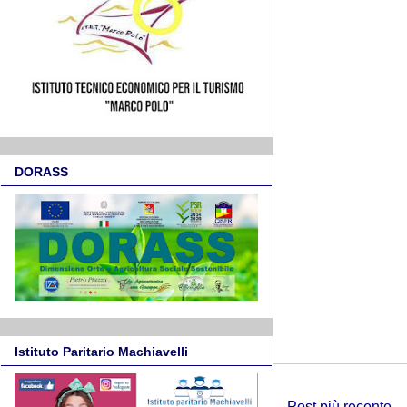
DORASS
Istituto Paritario Machiavelli
Post più recente