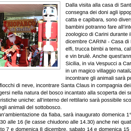
Dalla visita alla casa di San
consegna dei doni agli ippo
catta e capibara, sono divers
bambini potranno fare all’int
zoologico di Carini durante 
dicembre CARINI - Casa di 
elfi, trucca bimbi a tema, ca
e vin brulè. Anche quest'ann
Sicilia, in via Vespucci a Car
in un magico villaggio natali
incontrare gli animali sarà p
 fiocchi di neve, incontrare Santa Claus in compagnia dei 
ersi nella natura del bosco incantato alla scoperta dei su
ristiche uniche: all’interno del rettilario sarà possibile sc
egli animali del sottobosco.
n un’ambientazione da fiaba, sarà inaugurato domenica 1
9.30 alle 16 (le casse chiudono alle 14.30) anche nei quat
ato 7 e domenica 8 dicembre, sabato 14 e domenica 15