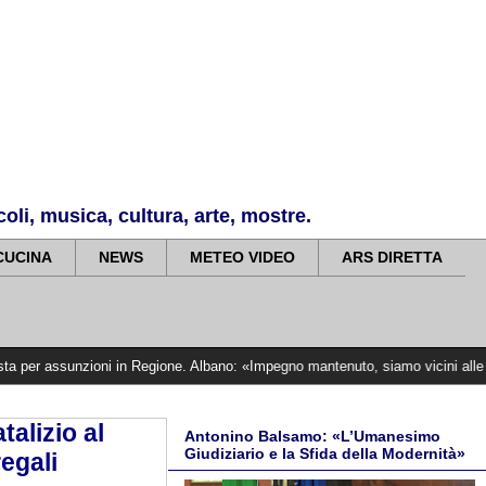
li, musica, cultura, arte, mostre.
CUCINA
NEWS
METEO VIDEO
ARS DIRETTA
nzioni in Regione. Albano: «Impegno mantenuto, siamo vicini alle vittime»
>>>
talizio al
Antonino Balsamo: «L’Umanesimo
Giudiziario e la Sfida della Modernità»
regali