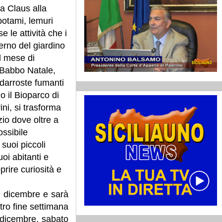
ta Claus alla
potami, lemuri
e le attività che i
erno del giardino
il mese di
Babbo Natale,
ldarroste fumanti
o il Bioparco di
ini, si trasforma
zio dove oltre a
ossibile
suoi piccoli
oi abitanti e
oprire curiosità e
° dicembre e sarà
tro fine settimana
 dicembre, sabato