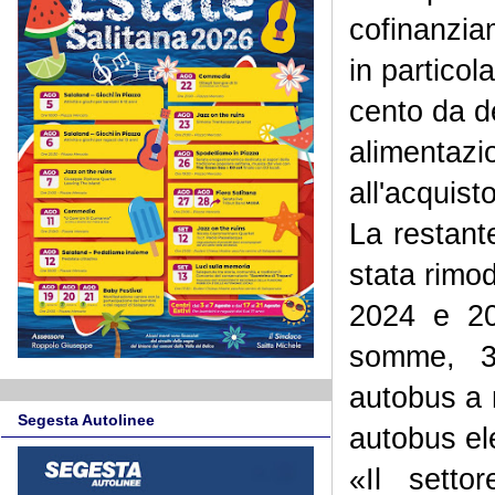
cofinanziam
in particol
cento da de
alimentazi
all'acquist
La restant
stata rimod
2024 e 20
somme, 31
autobus a m
Segesta Autolinee
autobus ele
«Il setto