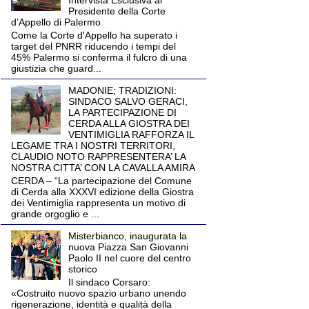
Intervista Esclusiva al
Presidente della Corte
d’Appello di Palermo
Come la Corte d'Appello ha superato i
target del PNRR riducendo i tempi del
45% Palermo si conferma il fulcro di una
giustizia che guard...
MADONIE; TRADIZIONI:
SINDACO SALVO GERACI,
LA PARTECIPAZIONE DI
CERDA ALLA GIOSTRA DEI
VENTIMIGLIA RAFFORZA IL
LEGAME TRA I NOSTRI TERRITORI,
CLAUDIO NOTO RAPPRESENTERA’ LA
NOSTRA CITTA’ CON LA CAVALLA AMIRA
CERDA – “La partecipazione del Comune
di Cerda alla XXXVI edizione della Giostra
dei Ventimiglia rappresenta un motivo di
grande orgoglio e ...
Misterbianco, inaugurata la
nuova Piazza San Giovanni
Paolo II nel cuore del centro
storico
Il sindaco Corsaro:
«Costruito nuovo spazio urbano unendo
rigenerazione, identità e qualità della