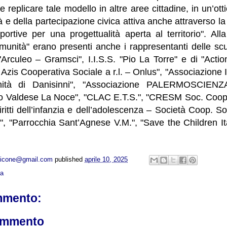
e replicare tale modello in altre aree cittadine, in un’ot
ità e della partecipazione civica attiva anche attraverso 
sportive per una progettualità aperta al territorio". All
munità" erano presenti anche i rappresentanti delle scu
 "Arculeo – Gramsci", I.I.S.S. "Pio La Torre" e di "Actio
Al Azis Cooperativa Sociale a r.l. – Onlus", "Associazione
nità di Danisinni", "Associazione PALERMOSCIENZ
uto Valdese La Noce", "CLAC E.T.S.", "CRESM Soc. Coop.
ritti dell’infanzia e dell’adolescenza – Società Coop. 
 "Parrocchia Sant’Agnese V.M.", "Save the Children It
opicone@gmail.com
published
aprile 10, 2025
ca
mmento:
ommento