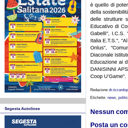
è quello di poter
della sostenibil
delle strutture 
Educativo di Co
Gabelli", I.C.S.
Italia E.T.S.", "
Onlus", "Comu
Diaconale Istit
Educazione ai di
DANISINNI APS",
Coop U’Game".
Redazione
dr.riccard
Etichette:
news
,
politi
Segesta Autolinee
Nessun co
Posta un c