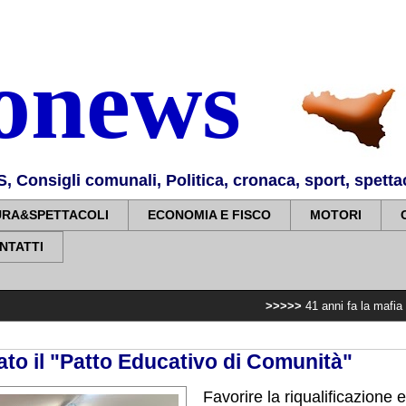
nonews
Consigli comunali, Politica, cronaca, sport, spettaco
URA&SPETTACOLI
ECONOMIA E FISCO
MOTORI
NTATTI
>>>>>
41 anni fa la mafia uccideva il v
ato il "Patto Educativo di Comunità"
Favorire la riqualificazione e