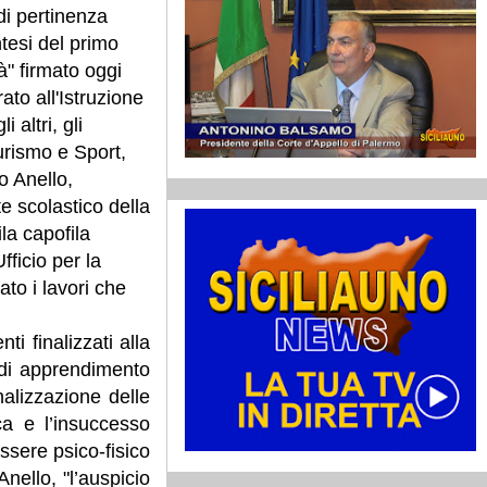
 di pertinenza
ntesi del primo
" firmato oggi
ato all'Istruzione
 altri, gli
urismo e Sport,
o Anello,
e scolastico della
la capofila
fficio per la
to i lavori che
ti finalizzati alla
 di apprendimento
alizzazione delle
ca e l’insuccesso
essere psico-fisico
Anello, "l’auspicio