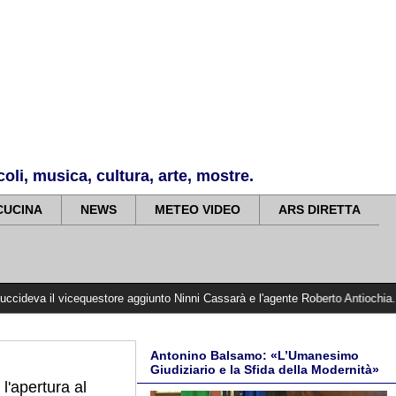
li, musica, cultura, arte, mostre.
CUCINA
NEWS
METEO VIDEO
ARS DIRETTA
icequestore aggiunto Ninni Cassarà e l'agente Roberto Antiochia. Il Questore 
Antonino Balsamo: «L’Umanesimo
Giudiziario e la Sfida della Modernità»
 l'apertura al