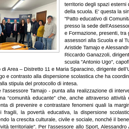
territorio degli spazi esterni
della scuola. E' questa la si
"Patto educativo di Comunità
presso la sede dell'Assessor
e Formazione, presenti, tra gli
assessori alla Scuola e al T
Aristide Tamajo e Alessandr
Riccardo Ganazzoli, dirigent
scuola "Antonio Ugo", capofi
 di Area – Distretto 11 e Maria Sparacino, dirigente dell’U
go e contrasto alla dispersione scolastica che ha coordina
la stipula del protocollo di intesa.
 l'assessore Tamajo - punta alla realizzazione di interven
una “comunità educante” che, anche attraverso attività
nta di prevenire e contrastare fenomeni quali la margin
 fragili, la povertà educativa, la dispersione scolasti
ndo la crescita culturale, civile e sociale, nonché il ben
tività territoriale". Per l'assessore allo Sport, Alessandro 