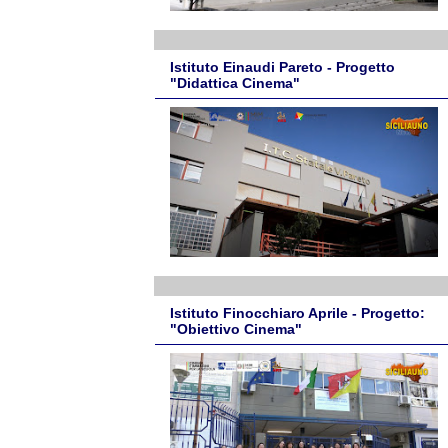
Istituto Einaudi Pareto - Progetto
"Didattica Cinema"
Istituto Finocchiaro Aprile - Progetto:
"Obiettivo Cinema"