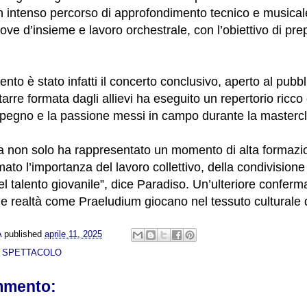
un intenso percorso di approfondimento tecnico e musicale
ve d’insieme e lavoro orchestrale, con l’obiettivo di pre
vento è stato infatti il concerto conclusivo, aperto al pubbl
itarre formata dagli allievi ha eseguito un repertorio ricco
mpegno e la passione messi in campo durante la mastercl
va non solo ha rappresentato un momento di alta formaz
ato l’importanza del lavoro collettivo, della condivisione 
l talento giovanile”, dice Paradiso. Un’ulteriore conferm
 realtà come Praeludium giocano nel tessuto culturale 
A
published
aprile 11, 2025
& SPETTACOLO
mmento: