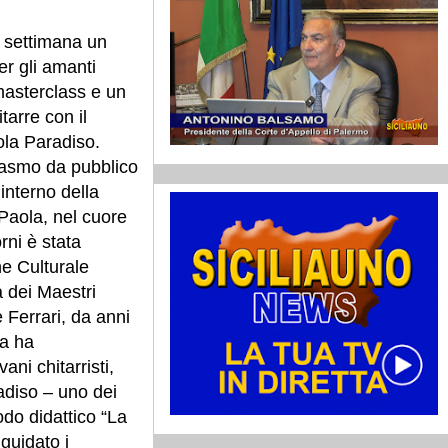
e settimana un
r gli amanti
masterclass e un
tarre con il
cola Paradiso.
iasmo da pubblico
’interno della
Paola, nel cuore
rni è stata
ne Culturale
 dei Maestri
 Ferrari, da anni
va ha
ni chitarristi,
adiso – uno dei
odo didattico “La
 guidato i