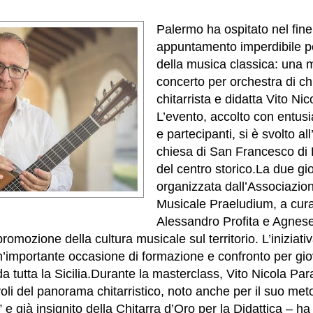
Palermo ha ospitato nel fin
appuntamento imperdibile pe
della musica classica: una 
concerto per orchestra di chi
chitarrista e didatta Vito Ni
L’evento, accolto con entus
e partecipanti, si è svolto all
chiesa di San Francesco di 
del centro storico.La due gio
organizzata dall’Associazio
Musicale Praeludium, a cura
Alessandro Profita e Agnese
romozione della cultura musicale sul territorio. L’iniziati
’importante occasione di formazione e confronto per giova
 tutta la Sicilia.
Durante la masterclass, Vito Nicola Par
oli del panorama chitarristico, noto anche per il suo met
 e già insignito della Chitarra d’Oro per la Didattica – ha