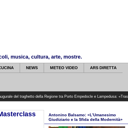
li, musica, cultura, arte, mostre.
CUCINA
NEWS
METEO VIDEO
ARS DIRETTA
traghetto della Regione tra Porto Empedocle e Lampedusa: «Trasformiamo gli imp
 Masterclass
Antonino Balsamo: «L’Umanesimo
Giudiziario e la Sfida della Modernità»