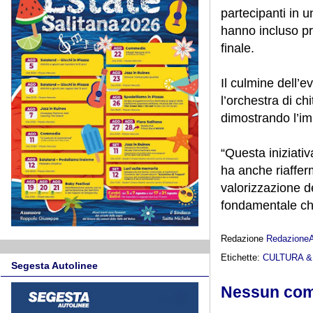
partecipanti in 
hanno incluso pro
finale.
Il culmine dell’e
l’orchestra di ch
dimostrando l’i
“Questa iniziati
ha anche riafferm
valorizzazione de
fondamentale che
Redazione
Redazione
Etichette:
CULTURA 
Segesta Autolinee
Nessun co