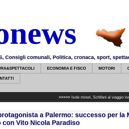
nonews
Consigli comunali, Politica, cronaca, sport, spettaco
URA&SPETTACOLI
ECONOMIA E FISCO
MOTORI
NTATTI
>>>>>
Isole minori, Schifani al viaggio inaugurale del 
 protagonista a Palermo: successo per la
o con Vito Nicola Paradiso