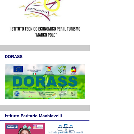
DORASS
Istituto Paritario Machiavelli