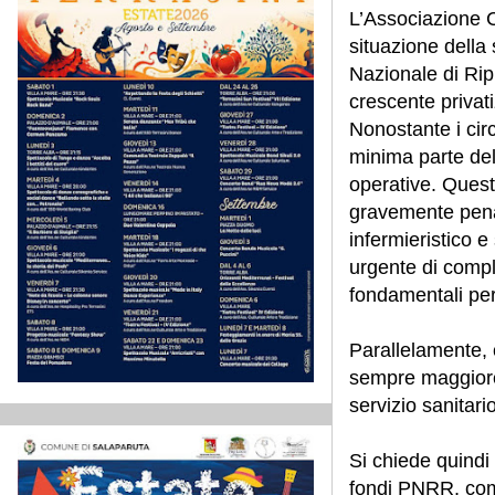
L’Associazione C
situazione della s
Nazionale di Ri
crescente privati
Nonostante i circ
minima parte del
operative. Quest
gravemente penal
infermieristico 
urgente di compl
fondamentali per
Parallelamente, 
sempre maggiore d
servizio sanitari
Si chiede quindi 
fondi PNRR, comp