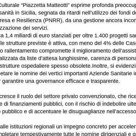
ulturale “Piazzetta Matteotti” esprime profonda preoccu
anità in Sicilia, segnata da ritardi nell’utilizzo dei fondi 
presa e Resilienza (PNRR), da una gestione ancora inco
zzazione dei servizi.
a 1,4 miliardi di euro stanziati per oltre 1.400 progetti sa
le strutture previste è attiva, con meno del 4% delle Ca
o rallentamento compromette il miglioramento dell’assis
izzata da liste d’attesa lunghissime, carenza di person
e strutture ospedaliere spesso obsolete.
Inoltre, si evidenz
etare le nomine dei vertici importanti Aziende Sanitarie 
 garantire una governance efficace e trasparente.
cresce il ruolo del settore privato convenzionato, che ri
i finanziamenti pubblici, con il rischio di indebolire ulte
o pubblico e di accentuare le disuguaglianze nell’accesso
alle istituzioni regionali un impegno concreto per accele
letare tempestivamente tutte le nomine dirigenziali e g