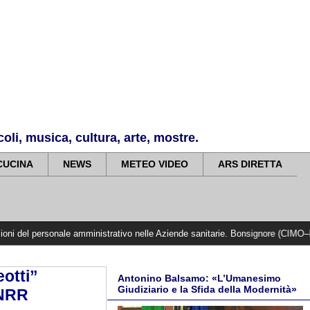
li, musica, cultura, arte, mostre.
CUCINA
NEWS
METEO VIDEO
ARS DIRETTA
ale amministrativo nelle Aziende sanitarie. Bonsignore (CIMO–FESMED): "Mette 
eotti”
Antonino Balsamo: «L’Umanesimo
Giudiziario e la Sfida della Modernità»
PNRR