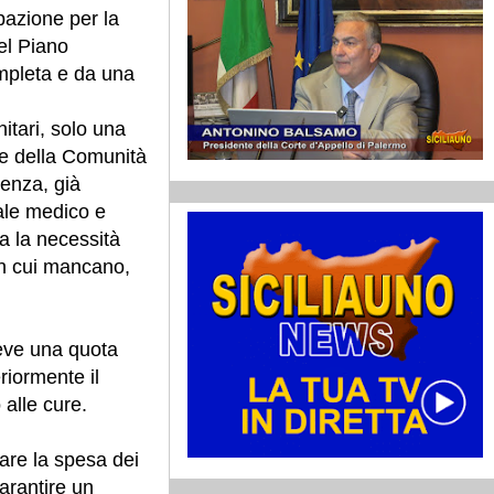
pazione per la
del Piano
mpleta e da una
nitari, solo una
se della Comunità
tenza, già
ale medico e
ia la necessità
in cui mancano,
ceve una quota
riormente il
 alle cure.
rare la spesa dei
arantire un