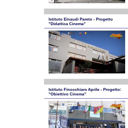
Istituto Einaudi Pareto - Progetto
"Didattica Cinema"
Istituto Finocchiaro Aprile - Progetto:
"Obiettivo Cinema"