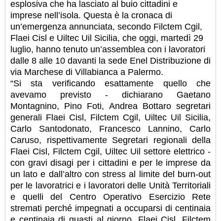
esplosiva che ha lasciato al buio cittadini e
imprese nell’isola. Questa è la cronaca di
un’emergenza annunciata, secondo Filctem Cgil,
Flaei Cisl e Uiltec Uil Sicilia, che oggi, martedì 29
luglio, hanno tenuto un’assemblea con i lavoratori
dalle 8 alle 10 davanti la sede Enel Distribuzione di
via Marchese di Villabianca a Palermo.
“Si sta verificando esattamente quello che
avevamo previsto - dichiarano Gaetano
Montagnino, Pino Foti, Andrea Bottaro segretari
generali Flaei Cisl, Filctem Cgil, Uiltec Uil Sicilia,
Carlo Santodonato, Francesco Lannino, Carlo
Caruso, rispettivamente Segretari regionali della
Flaei Cisl, Filctem Cgil, Uiltec Uil settore elettrico -
con gravi disagi per i cittadini e per le imprese da
un lato e dall’altro con stress al limite del burn-out
per le lavoratrici e i lavoratori delle Unità Territoriali
e quelli del Centro Operativo Esercizio Rete
stremati perché impegnati a occuparsi di centinaia
e centinaia di guasti al giorno. Flaei Cisl, Filctem