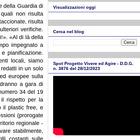
e della Guardia di
Visualizzazioni oggi
quali non risulta
accionate, risulta
teriori verifiche.
Cerca nel blog
!». «Al di là della
tempo impegnato a
e pianificazione.
nti locali, siamo
Spot Progetto Vivere ed Agire - D.D.G.
redatti in un solo
n. 3876 del 28/12/2023
 ed europee sulla
ndranno a gara di
 numero 34 del 19
il rispetto per la
il plastic free, e
ssioni (prorogate
ritorio regionale -
ivare stabilmente,
li costanti sulle