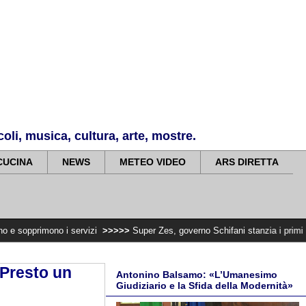
li, musica, cultura, arte, mostre.
CUCINA
NEWS
METEO VIDEO
ARS DIRETTA
 i servizi
>>>>>
Super Zes, governo Schifani stanzia i primi 10 milioni per i
. Presto un
Antonino Balsamo: «L’Umanesimo
Giudiziario e la Sfida della Modernità»