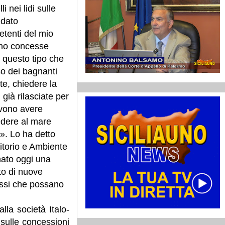
i nei lidi sulle
 dato
etenti del mio
ano concesse
i questo tipo che
o dei bagnanti
te, chiedere la
 già rilasciate per
devono avere
edere al mare
». Lo ha detto
ritorio e Ambiente
ato oggi una
eto di nuove
fissi che possano
lla società Italo-
 sulle concessioni