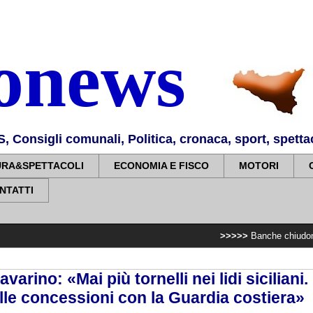
nonews
Consigli comunali, Politica, cronaca, sport, spettaco
URA&SPETTACOLI
ECONOMIA E FISCO
MOTORI
NTATTI
>>>>>
Banche chiudono e sopprimono
varino: «Mai più tornelli nei lidi siciliani
lle concessioni con la Guardia costiera»