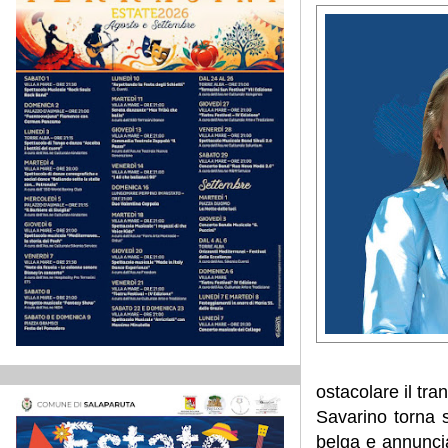
ostacolare il tra
Savarino torna s
belga e annuncia