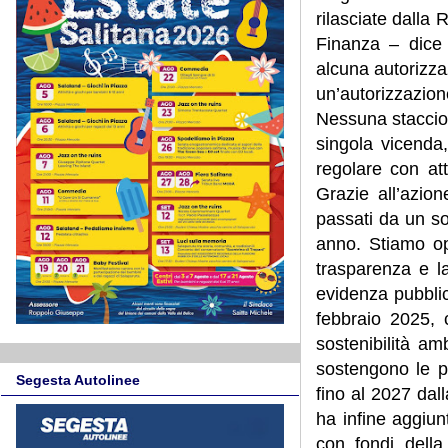
rilasciate dalla
Finanza – dice l
alcuna autorizza
un’autorizzazione
Nessuna stacciona
singola vicenda
regolare con at
Grazie all’azio
passati da un so
anno. Stiamo op
trasparenza e l
evidenza pubbli
febbraio 2025, c
sostenibilità am
sostengono le p
Segesta Autolinee
fino al 2027 dall
ha infine aggiun
con fondi della