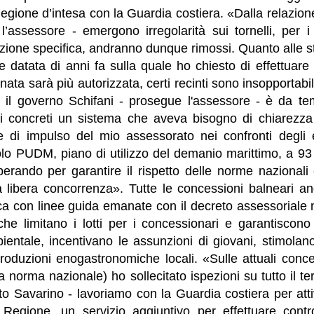
 Regione d’intesa con la Guardia costiera. «Dalla relazion
’assessore - emergono irregolarità sui tornelli, per i 
zione specifica, andranno dunque rimossi. Quanto alle st
 datata di anni fa sulla quale ho chiesto di effettuare ul
ta sarà più autorizzata, certi recinti sono insopportabili
, il governo Schifani - prosegue l'assessore - è da 
ti concreti un sistema che aveva bisogno di chiarezza 
ne di impulso del mio assessorato nei confronti degli e
lo PUDM, piano di utilizzo del demanio marittimo, a 93 
erando per garantire il rispetto delle norme nazionali
a libera concorrenza». Tutte le concessioni balneari a
ca con linee guida emanate con il decreto assessoriale
he limitano i lotti per i concessionari e garantiscono 
bientale, incentivano le assunzioni di giovani, stimolano 
roduzioni enogastronomiche locali. «Sulle attuali conce
a norma nazionale) ho sollecitato ispezioni su tutto il ter
to Savarino - lavoriamo con la Guardia costiera per att
 Regione, un servizio aggiuntivo per effettuare control