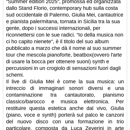
"Summer edition 2025", promossa ed organizzata
dallo Stand Florio, contemporary hub sulla costa
sud occidentale di Palermo, Giulia Mei, cantautrice
e pianista palermitana, tornata in Sicilia tra la sua
gente, dopo i successi internazionali, per
riconnettersi con le sue radici. "Io della musica non
ci ho capito nienete", è il titolo del suo album
pubblicato a marzo che dà il nome al suo summer
tour che mescola pianoforte, beatbox(ovvero l'arte
di usare la bocca per ottenere suoni) synth e
percussioni in un crogiolo di sensazioni fuori dagli
schemi.
Il live di Giulia Mei è come la sua musica: un
intreccio di immaginari sonori diversi e una
contaminazione tra cantautorato, pianismo
classico/barocco e musica elettronica. Per
restituire questa estetica anche dal vivo, Giulia
(piano, voce e synth) porterà sul palco le canzoni
del nuovo disco con una formazione in trio
particolare, composta da Luca Zeverini in arte