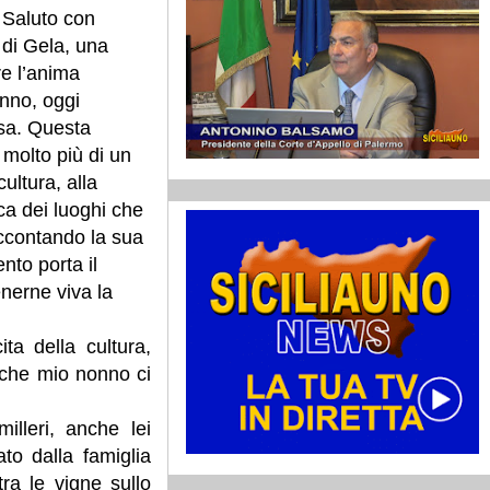
 Saluto con
 di Gela, una
re l’anima
onno, oggi
osa. Questa
molto più di un
ultura, alla
ca dei luoghi che
ccontando la sua
nto porta il
enerne viva la
ta della cultura,
o che mio nonno ci
illeri, anche lei
to dalla famiglia
ra le vigne sullo