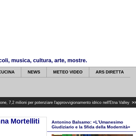
li, musica, cultura, arte, mostre.
CUCINA
NEWS
METEO VIDEO
ARS DIRETTA
i per potenziare l'approvvigionamento idrico nell'Etna Valley
>>>>>
Violenza 
na Mortelliti
Antonino Balsamo: «L’Umanesimo
Giudiziario e la Sfida della Modernità»