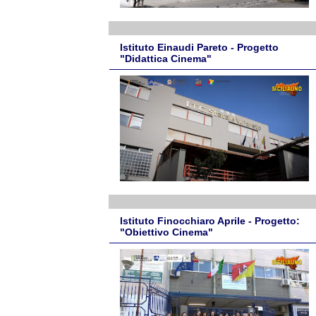
Istituto Einaudi Pareto - Progetto
"Didattica Cinema"
Istituto Finocchiaro Aprile - Progetto:
"Obiettivo Cinema"