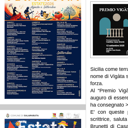
Sicilia come terr
nome di Vigàta s
forza.
Al “Premio Vigà
auguro di essere
ha consegnato 
E' con queste p
scrittrice, salu
Brunetti di Casa