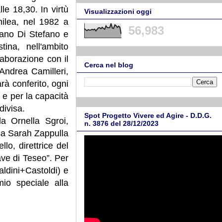
le 18,30. In virtù
Visualizzazioni oggi
hilea, nel 1982 a
56,983
iano Di Stefano e
ina, nell'ambito
llaborazione con il
Cerca nel blog
Andrea Camilleri,
arà conferito, ogni
a e per la capacità
divisa.
Spot Progetto Vivere ed Agire - D.D.G.
a Ornella Sgroi,
n. 3876 del 28/12/2023
ssa Sarah Zappulla
lo, direttrice del
ave di Teseo”. Per
aldini+Castoldi) e
mio speciale alla