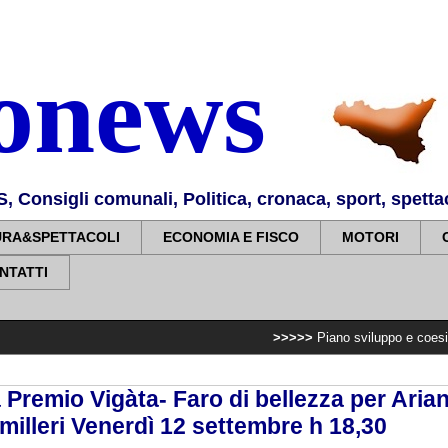
nonews
Consigli comunali, Politica, cronaca, sport, spettaco
URA&SPETTACOLI
ECONOMIA E FISCO
MOTORI
NTATTI
>>>>>
Piano sviluppo e coesione, 7,2 milion
Premio Vigàta- Faro di bellezza per Arian
milleri Venerdì 12 settembre h 18,30