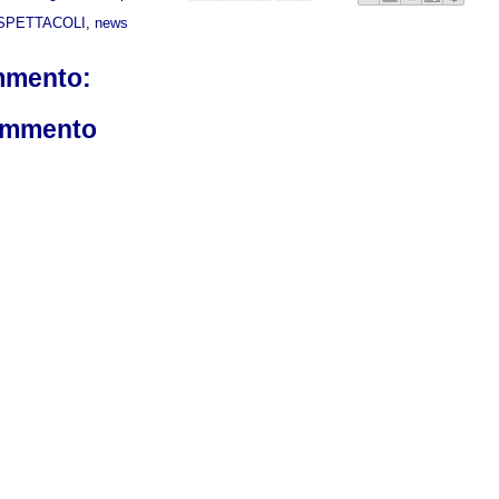
SPETTACOLI
,
news
mmento:
ommento