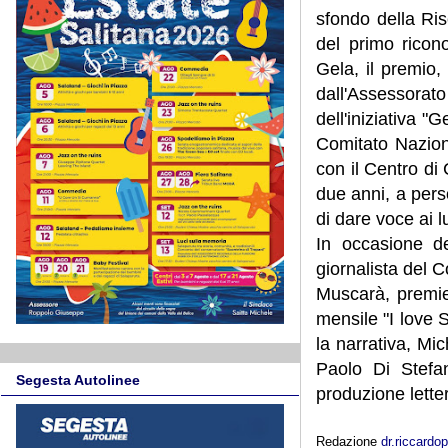
sfondo della Ris
del primo ricon
Gela, il premio
dall'Assessora
dell'iniziativa "
Comitato Naziona
con il Centro di 
due anni, a perso
di dare voce ai 
In occasione de
giornalista del 
Muscarà, premierà
mensile "I love 
la narrativa, Mi
Paolo Di Stefan
Segesta Autolinee
produzione letter
Redazione
dr.riccard