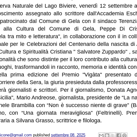
erva Naturale del Lago Biviere, venerdì 12 settembre al
oscimento assegnato allo scrittore dall'Accademia Esc
, patrocinato dal Comune di Gela con il sindaco Terenz
to alla Cultura del Comune di Gela, Peppe Di Crist
Gela tra mito e letteratura", in collaborazione con il in co
le per le Celebrazioni del Centenario della nascita di 
Cultura e Spiritualità Cristiana " Salvatore Zuppardo" , s
nalità che sono distinte per il loro contributo alla cultur
luoghi, trasformandoli in racconto, memoria e identità con
lla prima edizione del Premio "Vigàta" presentato d
Corriere della Sera, la giuria presieduta dalla professore
 giornalisti e scrittori. Per il giornalismo, Donata Agnel
Sicilia", Mario Andreose, giornalista, presidente de “La n
chele Brambilla con “Non è successo niente di grave” (B
o, con “Una giornata meravigliosa” (Feltrinelli). Pre
aria a Silvana Grasso, scrittrice e filologa.
opicone@gmail.com
published
settembre 08, 2025