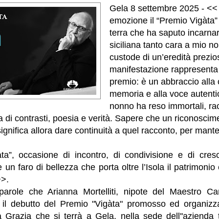
Gela 8 settembre 2025 - <<
emozione il “Premio Vigàta”
terra che ha saputo incarna
siciliana tanto cara a mio n
custode di un’eredità prezi
manifestazione rappresenta 
premio: è un abbraccio alla c
memoria e alla voce autenti
nonno ha reso immortali, ra
a di contrasti, poesia e verità. Sapere che un riconoscime
ignifica allora dare continuità a quel racconto, per mant
ta”, occasione di incontro, di condivisione e di cresci
 un faro di bellezza che porta oltre l’Isola il patrimoni
>>.
arole che Arianna Mortelliti, nipote del Maestro Cam
ta il debutto del Premio "Vigàta" promosso ed organizza
 Grazia che si terrà a Gela, nella sede dell''azienda t