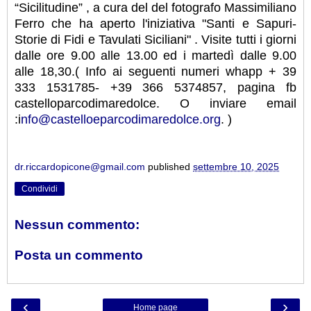
“Sicilitudine” , a cura del del fotografo Massimiliano
Ferro che ha aperto l'iniziativa "Santi e Sapuri-
Storie di Fidi e Tavulati Siciliani" . Visite tutti i giorni
dalle ore 9.00 alle 13.00 ed i martedì dalle 9.00
alle 18,30.( Info ai seguenti numeri whapp + 39
333 1531785- +39 366 5374857, pagina fb
castelloparcodimaredolce. O inviare email
:i
nfo@castelloeparcodimaredolce.org
. )
dr.riccardopicone@gmail.com
published
settembre 10, 2025
Condividi
Nessun commento:
Posta un commento
‹
›
Home page