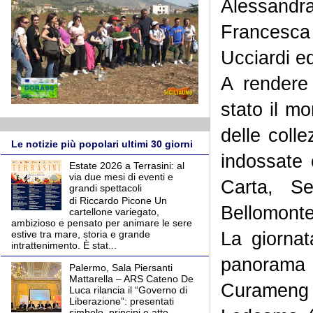
Alessandra
Francesca
Ucciardi e
A rendere
stato il m
delle colle
Le notizie più popolari ultimi 30 giorni
indossate
Estate 2026 a Terrasini: al
via due mesi di eventi e
Carta, S
grandi spettacoli
di Riccardo Picone Un
Bellomonte
cartellone variegato,
ambizioso e pensato per animare le sere
La giornata
estive tra mare, storia e grande
intrattenimento. È stat...
panorama 
Palermo, Sala Piersanti
Mattarella – ARS Cateno De
Curameng 
Luca rilancia il “Governo di
Liberazione”: presentati
simbolo, principi e atto