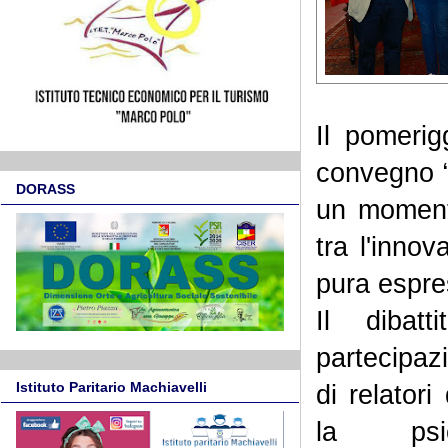
Il pomerig
convegno 
DORASS
un momento
tra l'inno
pura espr
Il dibat
partecipaz
Istituto Paritario Machiavelli
di relatori 
la psi