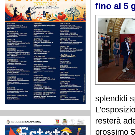
fino al 5
splendidi s
L'esposizi
resterà ade
prossimo 5 