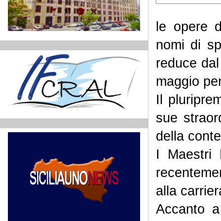
le opere di
nomi di sp
reduce dal 
maggio per
Il pluripr
sue straor
della cont
I Maestri
recentemen
alla carri
Accanto a 