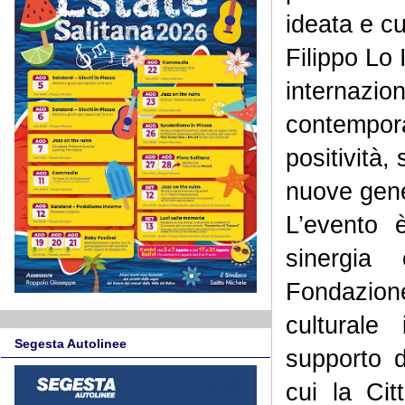
ideata e cu
Filippo Lo 
internazion
contempora
positività,
nuove gene
L’evento è
sinergia
Fondazion
culturale
Segesta Autolinee
supporto di
cui la Ci