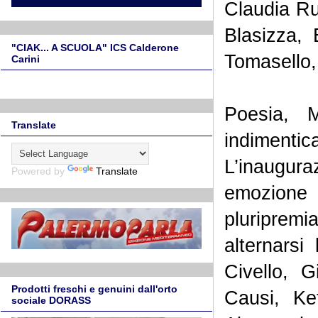
Claudia Rut
Blasizza, 
"CIAK... A SCUOLA" ICS Calderone
Tomasello,
Carini
Poesia, 
Translate
indimentica
L’inaugura
Powered by
Translate
emozione 
pluripremi
alternarsi
Civello, 
Prodotti freschi e genuini dall'orto
Causi, Ke
sociale DORASS