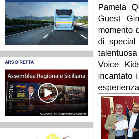
Pamela Qu
Guest Gin
momento de
di special
talentuos
ARS DIRETTA
Voice Kid
incantato 
esperienza 