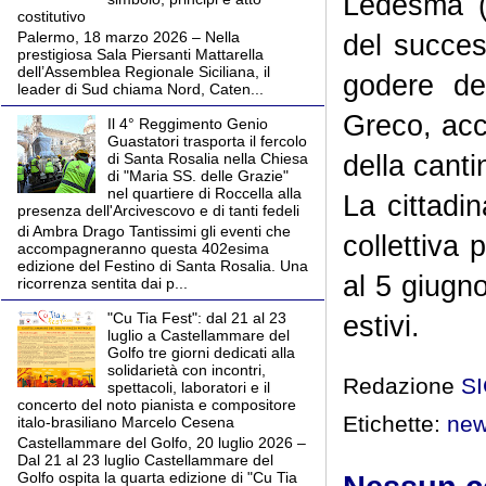
Ledesma (s
costitutivo
Palermo, 18 marzo 2026 – Nella
del succes
prestigiosa Sala Piersanti Mattarella
dell’Assemblea Regionale Siciliana, il
godere de
leader di Sud chiama Nord, Caten...
Greco, acc
Il 4° Reggimento Genio
Guastatori trasporta il fercolo
della canti
di Santa Rosalia nella Chiesa
di "Maria SS. delle Grazie"
nel quartiere di Roccella alla
La cittadin
presenza dell'Arcivescovo e di tanti fedeli
di Ambra Drago Tantissimi gli eventi che
collettiva 
accompagneranno questa 402esima
edizione del Festino di Santa Rosalia. Una
al 5 giugno
ricorrenza sentita dai p...
"Cu Tia Fest": dal 21 al 23
estivi.
luglio a Castellammare del
Golfo tre giorni dedicati alla
solidarietà con incontri,
Redazione
S
spettacoli, laboratori e il
concerto del noto pianista e compositore
Etichette:
ne
italo-brasiliano Marcelo Cesena
Castellammare del Golfo, 20 luglio 2026 –
Dal 21 al 23 luglio Castellammare del
Golfo ospita la quarta edizione di "Cu Tia