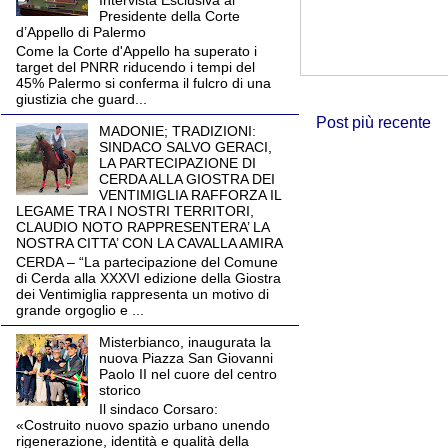
Intervista Esclusiva al
Presidente della Corte
d’Appello di Palermo
Come la Corte d'Appello ha superato i
target del PNRR riducendo i tempi del
45% Palermo si conferma il fulcro di una
giustizia che guard...
Post più recente
MADONIE; TRADIZIONI:
SINDACO SALVO GERACI,
LA PARTECIPAZIONE DI
CERDA ALLA GIOSTRA DEI
VENTIMIGLIA RAFFORZA IL
LEGAME TRA I NOSTRI TERRITORI,
CLAUDIO NOTO RAPPRESENTERA’ LA
NOSTRA CITTA’ CON LA CAVALLA AMIRA
CERDA – “La partecipazione del Comune
di Cerda alla XXXVI edizione della Giostra
dei Ventimiglia rappresenta un motivo di
grande orgoglio e ...
Misterbianco, inaugurata la
nuova Piazza San Giovanni
Paolo II nel cuore del centro
storico
Il sindaco Corsaro:
«Costruito nuovo spazio urbano unendo
rigenerazione, identità e qualità della