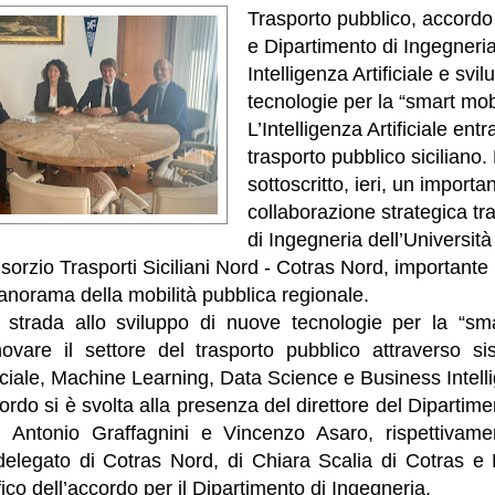
Trasporto pubblico, accordo
e Dipartimento di Ingegneri
Intelligenza Artificiale e svi
tecnologie per la “smart mobi
L’Intelligenza Artificiale entr
trasporto pubblico siciliano.
sottoscritto, ieri, un import
collaborazione strategica tra
di Ingegneria dell’Università
orzio Trasporti Siciliani Nord - Cotras Nord, importante 
panorama della mobilità pubblica regionale.
a strada allo sviluppo di nuove tecnologie per la “sma
nnovare il settore del trasporto pubblico attraverso si
ificiale, Machine Learning, Data Science e Business Intell
ordo si è svolta alla presenza del direttore del Dipartime
di Antonio Graffagnini e Vincenzo Asaro, rispettivam
delegato di Cotras Nord, di Chiara Scalia di Cotras e 
fico dell’accordo per il Dipartimento di Ingegneria.