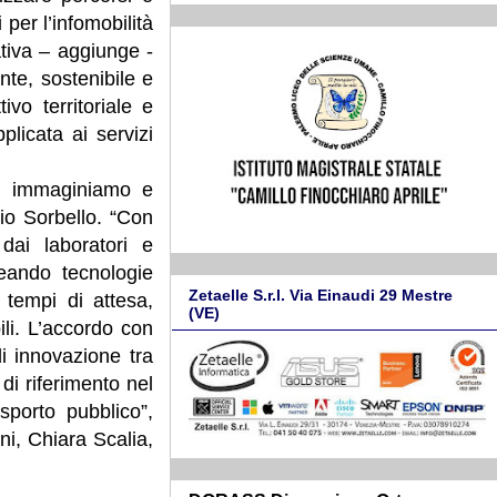
 per l’infomobilità
ativa – aggiunge -
nte, sostenibile e
ivo territoriale e
licata ai servizi
cui immaginiamo e
rio Sorbello. “Con
 dai laboratori e
reando tecnologie
Zetaelle S.r.l. Via Einaudi 29 Mestre
i tempi di attesa,
(VE)
ili. L’accordo con
i innovazione tra
di riferimento nel
sporto pubblico”,
ni, Chiara Scalia,