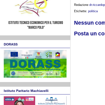
Redazione
dr.riccard
Etichette:
politica
Nessun co
Posta un c
DORASS
Istituto Paritario Machiavelli