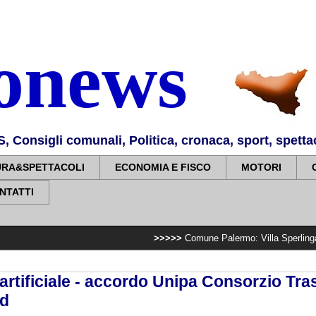
nonews
Consigli comunali, Politica, cronaca, sport, spettaco
URA&SPETTACOLI
ECONOMIA E FISCO
MOTORI
NTATTI
>>>>>
Comune Palermo: Villa Sperlinga, completato im
 artificiale - accordo Unipa Consorzio Tra
rd