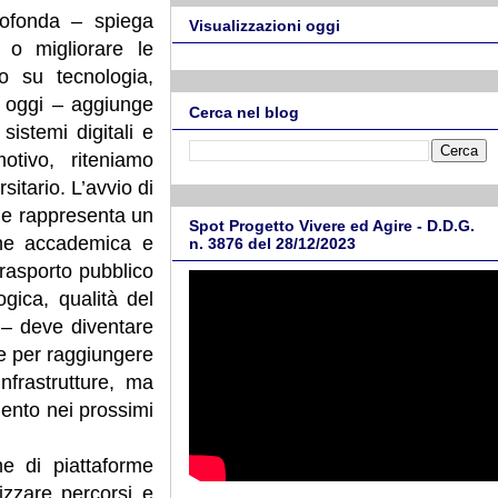
rofonda – spiega
Visualizzazioni oggi
 o migliorare le
do su tecnologia,
e oggi – aggiunge
Cerca nel blog
sistemi digitali e
otivo, riteniamo
itario. L’avvio di
o e rappresenta un
Spot Progetto Vivere ed Agire - D.D.G.
one accademica e
n. 3876 del 28/12/2023
 trasporto pubblico
gica, qualità del
 – deve diventare
 e per raggiungere
nfrastrutture, ma
ento nei prossimi
ne di piattaforme
mizzare percorsi e