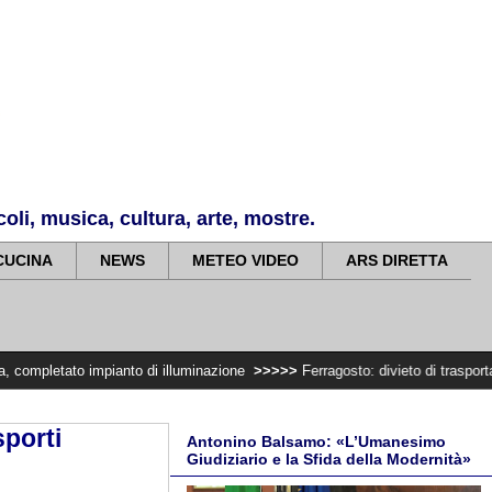
li, musica, cultura, arte, mostre.
CUCINA
NEWS
METEO VIDEO
ARS DIRETTA
pianto di illuminazione
>>>>>
Ferragosto: divieto di trasportare legna e fa
sporti
Antonino Balsamo: «L’Umanesimo
Giudiziario e la Sfida della Modernità»