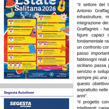
“Il settore del
Antonio Graffag
infrastrutture,
integrazione de
Graffagnini - ha
figure capaci 
fondamentale raff
un confronto con
passo importan
fabbisogni reali 
siciliano passa 
servizio e svilu
sempre più una p
questo obiettiv
soprattutto nel
Segesta Autolinee
anni”.
“Il progetto co
intelligenti cap