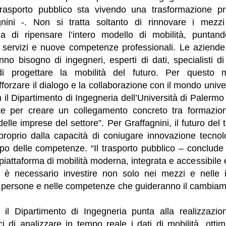
 trasporto pubblico sta vivendo una trasformazione p
nini -. Non si tratta soltanto di rinnovare i mezzi
 ma di ripensare l’intero modello di mobilità, puntan
i servizi e nuove competenze professionali. Le aziend
nno bisogno di ingegneri, esperti di dati, specialisti di 
di progettare la mobilità del futuro. Per questo m
orzare il dialogo e la collaborazione con il mondo univers
 il Dipartimento di Ingegneria dell’Università di Palerm
te per creare un collegamento concreto tra formazi
delle imprese del settore”. Per Graffagnini, il futuro del
proprio dalla capacità di coniugare innovazione tecnolo
ppo delle competenze. “Il trasporto pubblico – conclude
iattaforma di mobilità moderna, integrata e accessibile
o è necessario investire non solo nei mezzi e nelle i
le persone e nelle competenze che guideranno il cambiam
n il Dipartimento di Ingegneria punta alla realizzazio
aci di analizzare in tempo reale i dati di mobilità, otti