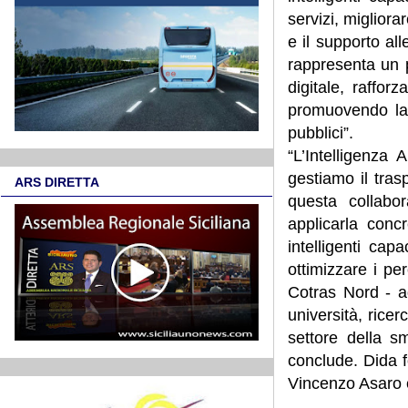
servizi, migliora
e il supporto al
rappresenta un p
digitale, raffor
promuovendo la 
pubblici”.
“L’Intelligenza
gestiamo il tras
ARS DIRETTA
questa collabor
applicarla conc
intelligenti cap
ottimizzare i pe
Cotras Nord - a
università, rice
settore della s
conclude. Dida f
Vincenzo Asaro 