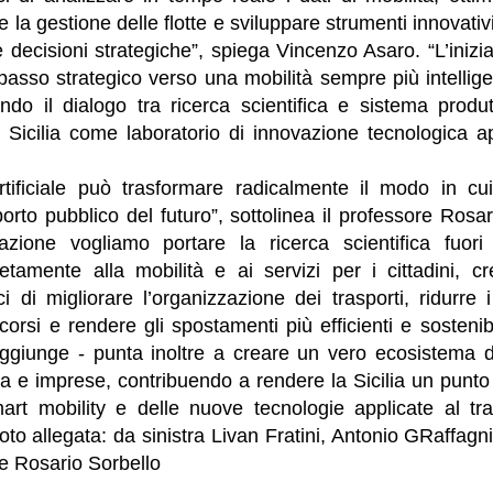
re la gestione delle flotte e sviluppare strumenti innovativi
le decisioni strategiche”, spiega Vincenzo Asaro. “L’inizi
asso strategico verso una mobilità sempre più intellige
zando il dialogo tra ricerca scientifica e sistema produtt
Sicilia come laboratorio di innovazione tecnologica app
 Artificiale può trasformare radicalmente il modo in 
porto pubblico del futuro”, sottolinea il professore Rosa
azione vogliamo portare la ricerca scientifica fuori
retamente alla mobilità e ai servizi per i cittadini, c
aci di migliorare l’organizzazione dei trasporti, ridurre 
rcorsi e rendere gli spostamenti più efficienti e sostenib
ggiunge - punta inoltre a creare un vero ecosistema d
rca e imprese, contribuendo a rendere la Sicilia un punto 
mart mobility e delle nuove tecnologie applicate al tra
oto allegata: da sinistra Livan Fratini, Antonio GRaffagni
e Rosario Sorbello