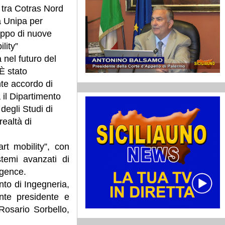
 tra Cotras Nord
a Unipa per
luppo di nuove
lity”
a nel futuro del
 È stato
ante accordo di
 il Dipartimento
 degli Studi di
realtà di
rt mobility”, con
stemi avanzati di
igence.
nto di Ingegneria,
ente presidente e
Rosario Sorbello,