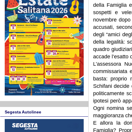
della Famiglia e
sospetti e vele
novembre dopo l’
accusati, secon
degli “amici deg
della legalità: 
quadro giudiziar
accade l’esatto c
L’assessora Nuc
commissariata e
basta: proprio 
Schifani decide 
politicamente sc
ipotesi però app
Ogni nomina sem
Segesta Autolinee
maggioranza che 
E allora la dom
Famiglia? Propr