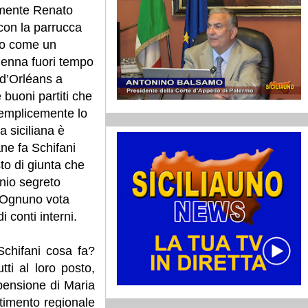
amente Renato
 con la parrucca
so come un
ienna fuori tempo
d’Orléans a
 buoni partiti che
emplicemente lo
a siciliana è
ne fa Schifani
to di giunta che
inio segreto
. Ognuno vota
 conti interni.
Schifani cosa fa?
tti al loro posto,
pensione di Maria
rtimento regionale