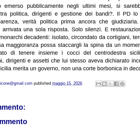
 emerso pubblicamente negli ultimi mesi, si sareb
 tra politica, dirigenti e gestione dei bandi?. Il PD l
parenza, verità politica prima ancora che giudiziari
arrivata una sola risposta. Solo silenzi. E restaurazio
onarchi decadenti: isolato, circondato da cortigiani, terr
sa maggioranza possa staccargli la spina da un momento
rato di tenere insieme i cocci del centrodestra sici
, dirigenti e assetti che lui stesso aveva dichiarato in
Sicilia merita un governo, non una corte borbonica in de
opicone@gmail.com
published
maggio 15, 2026
mmento:
ommento