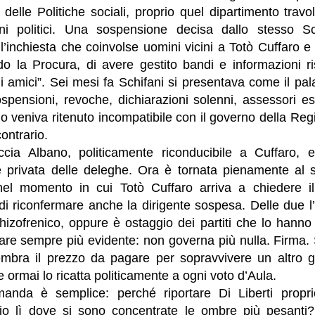
 delle Politiche sociali, proprio quel dipartimento trav
ni politici. Una sospensione decisa dallo stesso Sc
inchiesta che coinvolse uomini vicini a Totò Cuffaro e d
do la Procura, di avere gestito bandi e informazioni ri
li amici”. Sei mesi fa Schifani si presentava come il pal
sospensioni, revoche, dichiarazioni solenni, assessori es
io veniva ritenuto incompatibile con il governo della Re
ontrario.
cia Albano, politicamente riconducibile a Cuffaro, e
 privata delle deleghe. Ora è tornata pienamente al 
nel momento in cui Totò Cuffaro arriva a chiedere il
di riconfermare anche la dirigente sospesa. Delle due l
hizofrenico, oppure è ostaggio dei partiti che lo hanno
are sempre più evidente: non governa più nulla. Firma. 
bra il prezzo da pagare per sopravvivere un altro g
ormai lo ricatta politicamente a ogni voto d’Aula.
anda è semplice: perché riportare Di Liberti proprio
io lì dove si sono concentrate le ombre più pesanti?