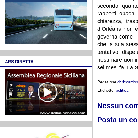
secondo quanto
rapporti opachi
chiarezza, tras
d’Orléans non è 
governa come i m
che la sua stes
tentativo dispe
riesumare uomini
ARS DIRETTA
sei mesi fa. La 
Redazione
dr.riccard
Etichette:
politica
Nessun co
Posta un c