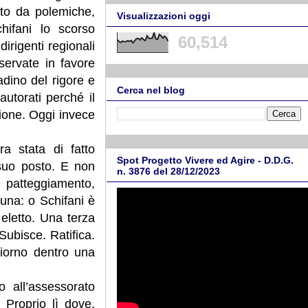
olto da polemiche,
Visualizzazioni oggi
hifani lo scorso
60,514
irigenti regionali
servate in favore
adino del rigore e
Cerca nel blog
autorati perché il
gione. Oggi invece
ra stata di fatto
Spot Progetto Vivere ed Agire - D.D.G.
suo posto. E non
n. 3876 del 28/12/2023
 patteggiamento,
’una: o Schifani è
 eletto. Una terza
Subisce. Ratifica.
iorno dentro una
 all’assessorato
 Proprio lì dove,