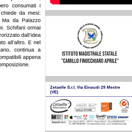
bero consumati i
o chiede da mesi:
a. Ma da Palazzo
ni. Schifani ormai
orizzato dall’idea
 all’altro. E nel
liano, continua a
compatibili appena
composizione.
Zetaelle S.r.l. Via Einaudi 29 Mestre
(VE)