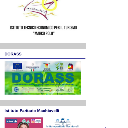
DORASS
Istituto Paritario Machiavelli