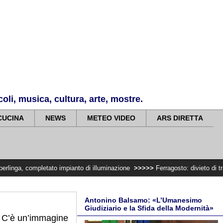
li, musica, cultura, arte, mostre.
CUCINA
NEWS
METEO VIDEO
ARS DIRETTA
letato impianto di illuminazione
>>>>>
Ferragosto: divieto di trasportare l
Antonino Balsamo: «L’Umanesimo
Giudiziario e la Sfida della Modernità»
 C’è un’immagine