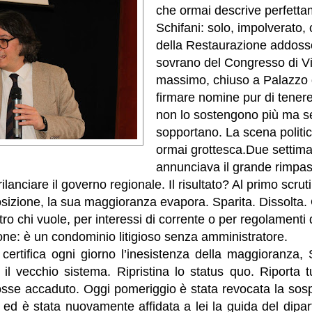
che ormai descrive perfett
Schifani: solo, impolverato,
della Restaurazione addos
sovrano del Congresso di V
massimo, chiuso a Palazzo 
firmare nomine pur di tenere
non lo sostengono più ma s
sopportano. La scena politic
ormai grottesca.Due settima
annunciava il grande rimpas
lanciare il governo regionale. Il risultato? Al primo scrut
osizione, la sua maggioranza evapora. Sparita. Dissolta
o chi vuole, per interessi di corrente o per regolamenti di
ione: è un condominio litigioso senza amministratore.
certifica ogni giorno l’inesistenza della maggioranza, 
 il vecchio sistema. Ripristina lo status quo. Riporta tu
osse accaduto. Oggi pomeriggio è stata revocata la sos
ti ed è stata nuovamente affidata a lei la guida del dipa