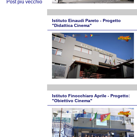
Post più vecchio
Istituto Einaudi Pareto - Progetto
"Didattica Cinema"
Istituto Finocchiaro Aprile - Progetto:
"Obiettivo Cinema"