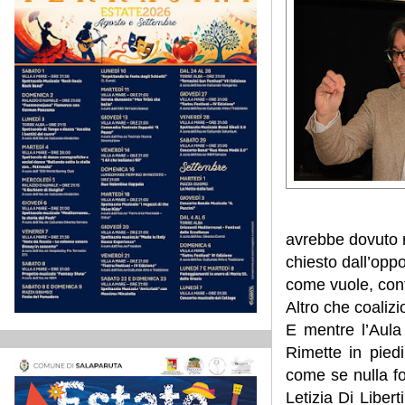
avrebbe dovuto ri
chiesto dall’opp
come vuole, contr
Altro che coaliz
E mentre l’Aula 
Rimette in piedi
come se nulla f
Letizia Di Liber