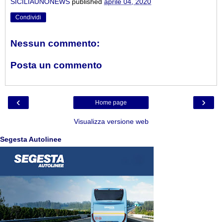
SICILIAUNONEWS
published
aprile 04, 2020
Condividi
Nessun commento:
Posta un commento
‹
›
Home page
Visualizza versione web
Segesta Autolinee