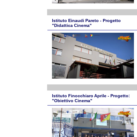
Istituto Einaudi Pareto - Progetto
"Didattica Cinema"
Istituto Finocchiaro Aprile - Progetto:
"Obiettivo Cinema"