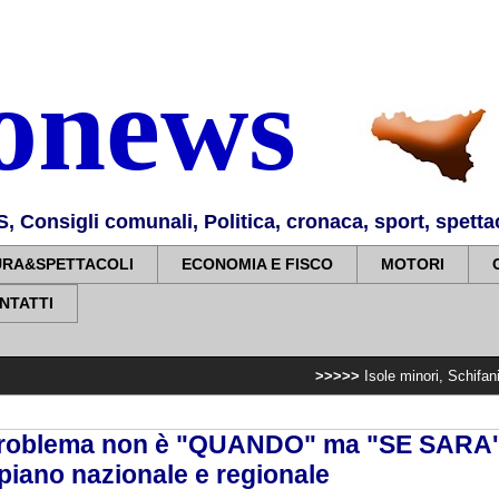
nonews
Consigli comunali, Politica, cronaca, sport, spettaco
URA&SPETTACOLI
ECONOMIA E FISCO
MOTORI
NTATTI
>>>>>
Isole minori, Schifani al viaggio in
Problema non è "QUANDO" ma "SE SARA'
piano nazionale e regionale