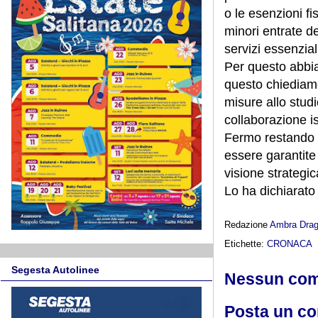
o le esenzioni f
minori entrate de
servizi essenzial
Per questo abbi
questo chiediamo
misure allo studio
collaborazione is
Fermo restando ch
essere garantite
visione strategi
Lo ha dichiarato
Redazione
Ambra Dra
Etichette:
CRONACA
Segesta Autolinee
Nessun co
Posta un c