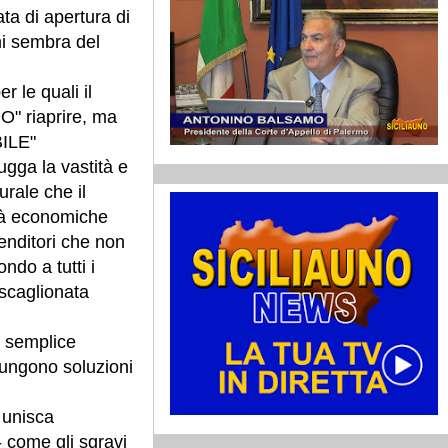
data di apertura di
mi sembra del
r le quali il
" riaprire, ma
BILE"
ugga la vastità e
urale che il
ità economiche
enditori che non
do a tutti i
 scaglionata
n semplice
iungono soluzioni
 unisca
- come gli sgravi