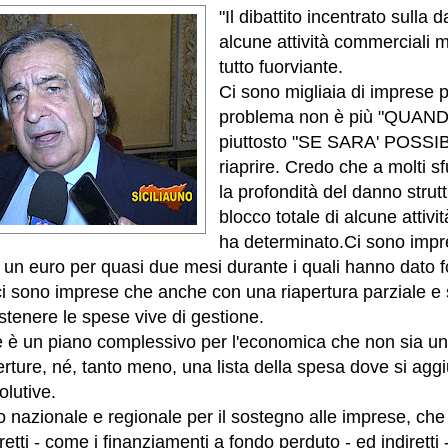
"Il dibattito incentrato sulla 
alcune attività commerciali 
tutto fuorviante.
Ci sono migliaia di imprese pe
problema non è più "QUANDO
piuttosto "SE SARA' POSSI
riaprire. Credo che a molti sf
la profondità del danno strutt
blocco totale di alcune attiv
ha determinato.
Ci sono impr
un euro per quasi due mesi durante i quali hanno dato fon
 ci sono imprese che anche con una riapertura parziale e
tenere le spese vive di gestione.
e è un piano complessivo per l'economica che non sia u
erture, né, tanto meno, una lista della spesa dove si agg
olutive.
 nazionale e regionale per il sostegno alle imprese, che
etti - come i finanziamenti a fondo perduto - ed indiretti 