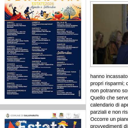
hanno incassato 
propri risparmi;
non potranno sos
Quello che serv
calendario di ap
parziali e non ris
Occorre un piano
provvedimenti dir