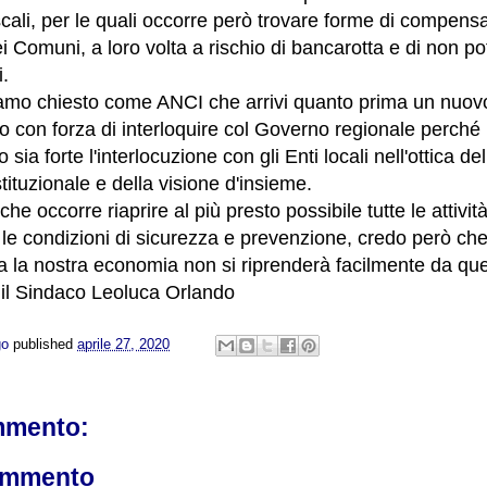
iscali, per le quali occorre però trovare forme di compens
i Comuni, a loro volta a rischio di bancarotta e di non po
i.
amo chiesto come ANCI che arrivi quanto prima un nuo
 con forza di interloquire col Governo regionale perché p
 sia forte l'interlocuzione con gli Enti locali nell'ottica del
tituzionale e della visione d'insieme.
e occorre riaprire al più presto possibile tutte le attivit
 le condizioni di sicurezza e prevenzione, credo però c
ca la nostra economia non si riprenderà facilmente da ques
 il Sindaco Leoluca Orlando
go
published
aprile 27, 2020
mmento:
ommento