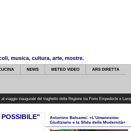
li, musica, cultura, arte, mostre.
CUCINA
NEWS
METEO VIDEO
ARS DIRETTA
augurale del traghetto della Regione tra Porto Empedocle e Lampedusa: «Trasfor
 POSSIBILE"
Antonino Balsamo: «L’Umanesimo
Giudiziario e la Sfida della Modernità»