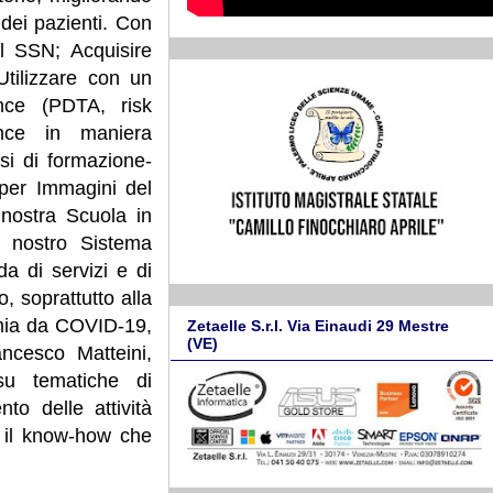
 dei pazienti. Con
del SSN; Acquisire
Utilizzare con un
ance (PDTA, risk
nce in maniera
si di formazione-
 per Immagini del
 nostra Scuola in
el nostro Sistema
a di servizi e di
, soprattutto alla
demia da COVID-19,
Zetaelle S.r.l. Via Einaudi 29 Mestre
(VE)
ancesco Matteini,
su tematiche di
to delle attività
e il know-how che