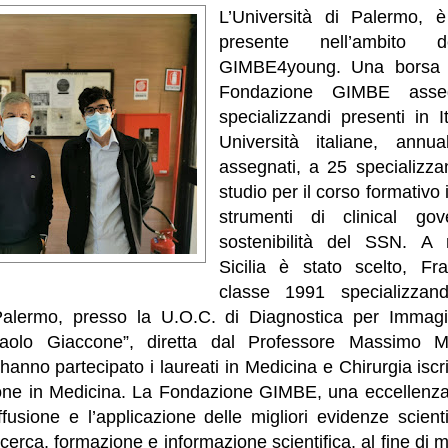
L’Università di Palermo, è 
presente nell’ambito 
GIMBE4young. Una borsa d
Fondazione GIMBE asseg
specializzandi presenti in It
Università italiane, ann
assegnati, a 25 specializza
studio per il corso formativo 
strumenti di clinical go
sostenibilità del SSN. A 
Sicilia è stato scelto, Fr
classe 1991 specializzando
Palermo, presso la U.O.C. di Diagnostica per Immagin
“Paolo Giaccone”, diretta dal Professore Massimo M
 hanno partecipato i laureati in Medicina e Chirurgia iscr
ione in Medicina.
La Fondazione GIMBE, una eccellenza
iffusione e l’applicazione delle migliori evidenze scienti
icerca, formazione e informazione scientifica, al fine di m