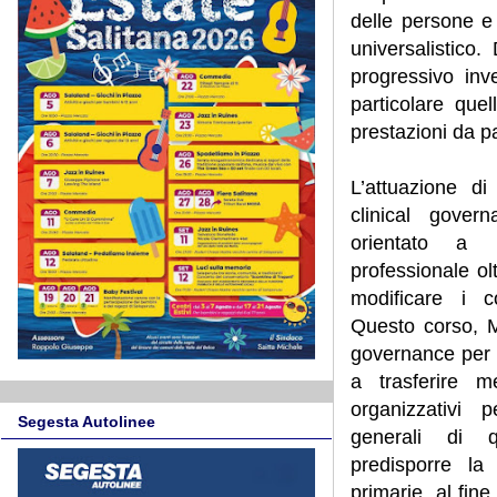
delle persone e 
universalistico. 
progressivo inv
particolare que
prestazioni da par
L’attuazione di
clinical gover
orientato a p
professionale olt
modificare i c
Questo corso, Me
governance per l
a trasferire m
organizzativi 
Segesta Autolinee
generali di q
predisporre la
primarie, al fine