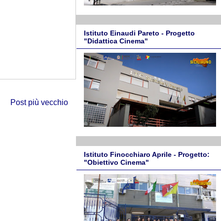
Istituto Einaudi Pareto - Progetto
"Didattica Cinema"
Post più vecchio
Istituto Finocchiaro Aprile - Progetto:
"Obiettivo Cinema"