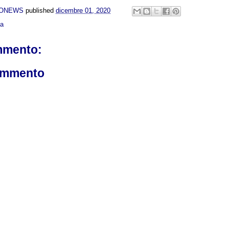
NONEWS
published
dicembre 01, 2020
ca
mmento:
ommento