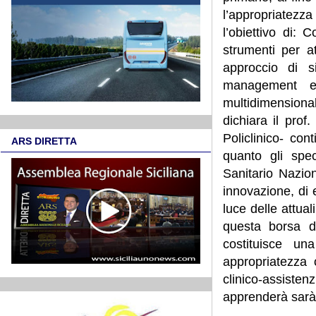
l’appropriatezza 
l’obiettivo di: 
strumenti per a
approccio di s
management e
multidimensional
dichiara il prof
Policlinico- con
ARS DIRETTA
quanto gli spec
Sanitario Nazio
innovazione, di e
luce delle attual
questa borsa di
costituisce un
appropriatezza 
clinico-assiste
apprenderà sarà 