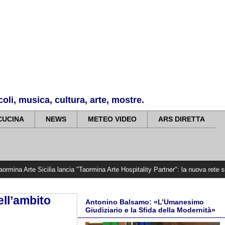
li, musica, cultura, arte, mostre.
CUCINA
NEWS
METEO VIDEO
ARS DIRETTA
ia lancia "Taormina Arte Hospitality Partner": la nuova rete sinergica con il si
ell’ambito
Antonino Balsamo: «L’Umanesimo
Giudiziario e la Sfida della Modernità»