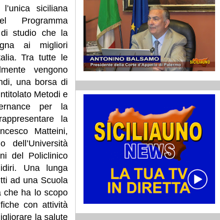
l’unica siciliana
del Programma
i studio che la
na ai migliori
alia. Tra tutte le
ualmente vengono
ndi, una borsa di
intitolato Metodi e
vernance per la
rappresentare la
ancesco Matteini,
 dell’Università
i del Policlinico
idiri. Una lunga
itti ad una Scuola
 che ha lo scopo
fiche con attività
igliorare la salute