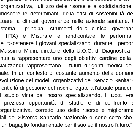
organizzativa, l’utilizzo delle risorse e la soddisfazione
Conoscere le determinanti della crisi di sostenibilità 
ttuare la clinical governance nelle aziende sanitarie; 
istema i principali strumenti della clinical govern
 HTA) e Misurare e rendicontare le performa
e. “Sostenere i giovani specializzandi durante i percor
. Massimo Midiri, direttore della U.O.C. di Diagnostica
tinua a rappresentare uno degli obiettivi cardine della
ializzandi rappresentano i futuri dirigenti medici d
nale. In un contesto di costante aumento della domand
voluzione dei modelli organizzativi del Servizio Sanitario
i criticità di gestione del rischio legate all’attuale pan
 studio vinta dal nostro specializzando, il Dott. Fr
a preziosa opportunità di studio e di confronto 
organizzativa, corretto uso delle risorse e miglioramen
nziali del Sistema Sanitario Nazionale e sono certo ch
un bagaglio fondamentale per il suo ed il nostro futuro.”