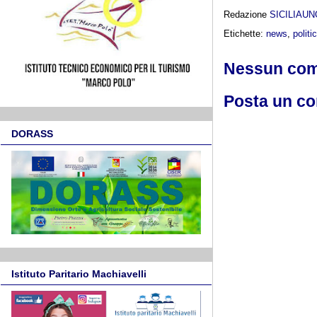
Redazione
SICILIAU
Etichette:
news
,
politi
Nessun co
Posta un c
DORASS
Istituto Paritario Machiavelli