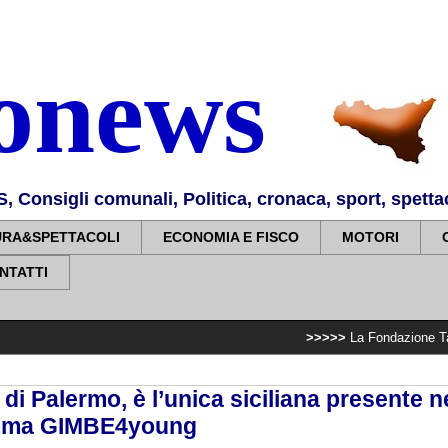
nonews
Consigli comunali, Politica, cronaca, sport, spettaco
URA&SPETTACOLI
ECONOMIA E FISCO
MOTORI
NTATTI
>>>>>
La Fondazione Taormina Arte Sicil
 di Palermo, è l’unica siciliana presente n
mma GIMBE4young