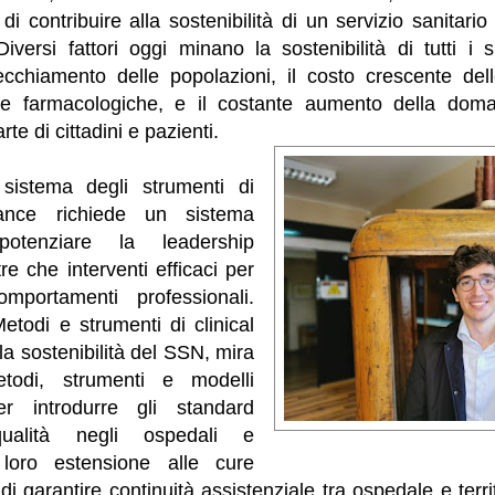
di contribuire alla sostenibilità di un servizio sanitari
Diversi fattori oggi minano la sostenibilità di tutti i si
ecchiamento delle popolazioni, il costo crescente dell
lle farmacologiche, e il costante aumento della doma
te di cittadini e pazienti.
 sistema degli strumenti di
nance richiede un sistema
otenziare la leadership
re che interventi efficaci per
omportamenti professionali.
todi e strumenti di clinical
a sostenibilità del SSN, mira
etodi, strumenti e modelli
per introdurre gli standard
ualità negli ospedali e
 loro estensione alle cure
 di garantire continuità assistenziale tra ospedale e terr