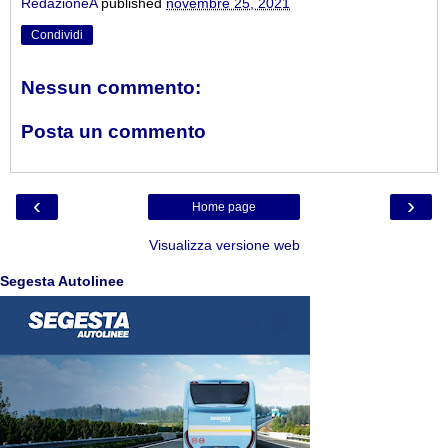
RedazioneA
published
novembre 25, 2021
Condividi
Nessun commento:
Posta un commento
‹
›
Home page
Visualizza versione web
Segesta Autolinee