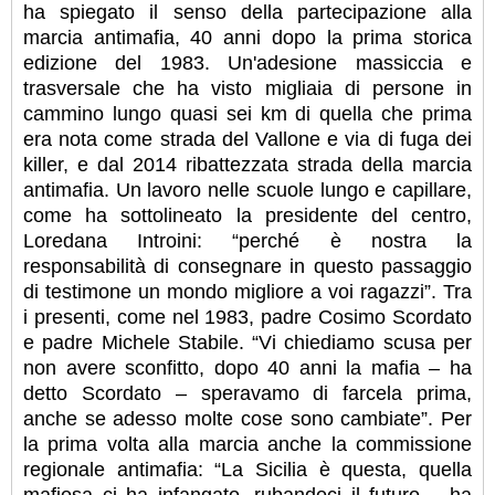
ha spiegato il senso della partecipazione alla
marcia antimafia, 40 anni dopo la prima storica
edizione del 1983. Un'adesione massiccia e
trasversale che ha visto migliaia di persone in
cammino lungo quasi sei km di quella che prima
era nota come strada del Vallone e via di fuga dei
killer, e dal 2014 ribattezzata strada della marcia
antimafia.
Un lavoro nelle scuole lungo e capillare,
come ha sottolineato la presidente del centro,
Loredana Introini: “perché è nostra la
responsabilità di consegnare in questo passaggio
di testimone un mondo migliore a voi ragazzi”. Tra
i presenti, come nel 1983, padre Cosimo Scordato
e padre Michele Stabile. “Vi chiediamo scusa per
non avere sconfitto, dopo 40 anni la mafia – ha
detto Scordato – speravamo di farcela prima,
anche se adesso molte cose sono cambiate”. Per
la prima volta alla marcia anche la commissione
regionale antimafia: “La Sicilia è questa, quella
mafiosa ci ha infangato, rubandoci il futuro – ha