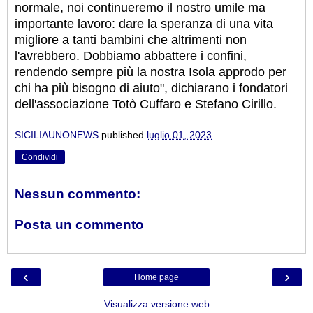
normale, noi continueremo il nostro umile ma
importante lavoro: dare la speranza di una vita
migliore a tanti bambini che altrimenti non
l'avrebbero. Dobbiamo abbattere i con­fi­ni,
rendendo sempre più la no­stra Iso­la ap­pro­do per
chi ha più bi­so­gno di aiu­to", dichiarano i fondatori
dell'associazione Totò Cuffaro e Stefano Cirillo.
SICILIAUNONEWS
published
luglio 01, 2023
Condividi
Nessun commento:
Posta un commento
‹
›
Home page
Visualizza versione web