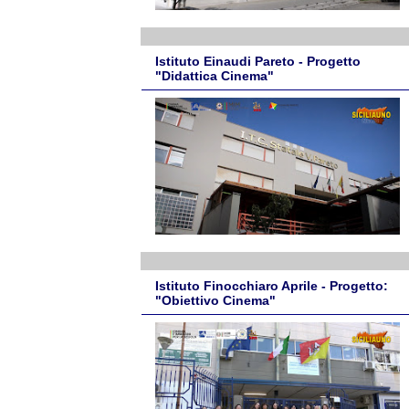
Istituto Einaudi Pareto - Progetto
"Didattica Cinema"
Istituto Finocchiaro Aprile - Progetto:
"Obiettivo Cinema"