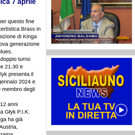
ica 7 aprile
per questo fine
ertistica Brass in
bizione di Kinga
nuova generazione
Blues.
doppio turno
 e 21.30 e
yk presenta il
 gennaio 2024 e
 e membro degli
 12 anni
a Głyk P.I.K.
nga ha già
Austria,
raina.