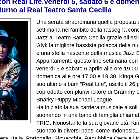
con Real Life.Venerdì 5, sabato 6 e domen
urno al Real Teatro Santa Cecilia
Una serata straordinaria quella proposta 
settimana nell’ambito della rassegna conc
Jazz al Teatro Santa Cecilia grazie all’esi
Glyk la migliore bassista polacca della 
e una stella nascente della musica Jazz 
Appuntamento questo fine settimana con 
venerdì 5 e sabato 6 aprile alle ore 19.00
domenica alle ore 17.00 e 19.30, Kinga Gl
suo ultimo album “Real Life”, uscito il 26
coprodotto con plurivincitore di Grammy
Snarky Puppy Michael League.
Ha iniziato la sua carriera musicale a soli
suonando in una band di famiglia chiamat
TRIO. Nonostante la sua giovane età, Ki
suonato in diversi paesi come Indonesia, 
ra, Italia, Portogallo, Slovacchia, Repubblica Ceca e Uc