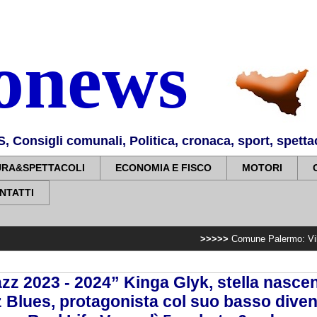
nonews
Consigli comunali, Politica, cronaca, sport, spettaco
URA&SPETTACOLI
ECONOMIA E FISCO
MOTORI
NTATTI
>>>>>
Comune Palermo: Villa Sperlinga, co
zz 2023 - 2024” Kinga Glyk, stella nascen
 Blues, protagonista col suo basso dive