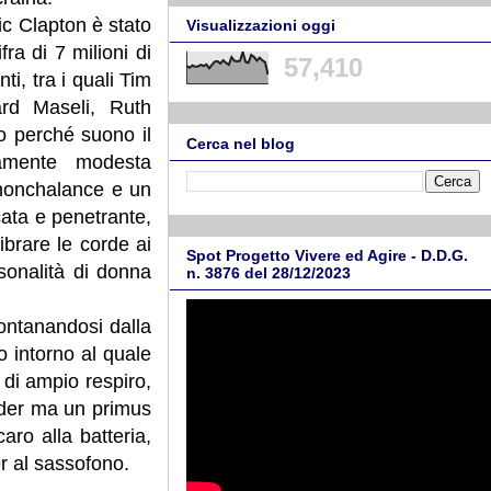
ic Clapton è stato
Visualizzazioni oggi
 di 7 milioni di
57,410
i, tra i quali Tim
ard Maseli, Ruth
o perché suono il
Cerca nel blog
samente modesta
 nonchalance e un
cata e penetrante,
ibrare le corde ai
Spot Progetto Vivere ed Agire - D.D.G.
rsonalità di donna
n. 3876 del 28/12/2023
ontanandosi dalla
o intorno al quale
 di ampio respiro,
eader ma un primus
aro alla batteria,
r al sassofono.