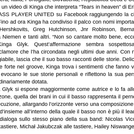
un video di Kinga che interpreta “Tears in heaven” di Er
ASS PLAYER UNITED su Facebook raggiungendo la cifra
Fino ad ora Kinga ha condiviso il palco con nomi important
 Hershkovits, Greg Hutchinson, Jnr Robinson, Bern
a Niemen e tanti altri. “Non so cantare molto bene, ecc
Kinga Glyk. Quest’affermazione sembra sospetto
 clamore che l’ha circondata negli ultimi due anni. Con
abile, lascia che il suo basso racconti delle storie. Deli
e forte nel groove, Kinga trova i sentimenti che fanno v
, evocano le sue storie personali e riflettono la sua pe
dinariamente dotata.
a Glyk si espone maggiormente come autrice e lo fa all
zone, quella dei brani in cui il basso rappresenta il pern
secuzione, allargando l’orizzonte verso una composizione
d’insieme all’interno della quale il basso non è più il l
dialoga sullo stesso piano della sua band: Nicolas Vicc
tastiere, Michał Jakubczak alle tastiere, Hailey Niswange