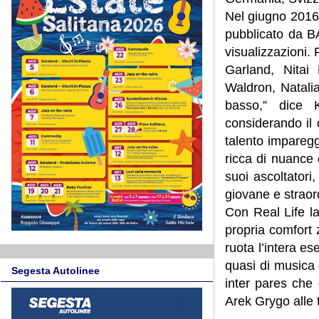
Nel giugno 2016 
pubblicato da B
visualizzazioni. 
Garland, Nitai
Waldron, Natali
basso,” dice 
considerando il
talento impareggi
ricca di nuance 
suoi ascoltatori
giovane e straor
Con Real Life l
propria comfort 
ruota l’intera e
quasi di musica 
Segesta Autolinee
inter pares che 
Arek Grygo alle 