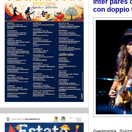
inter pares 
con doppio t
Germania, Svizze