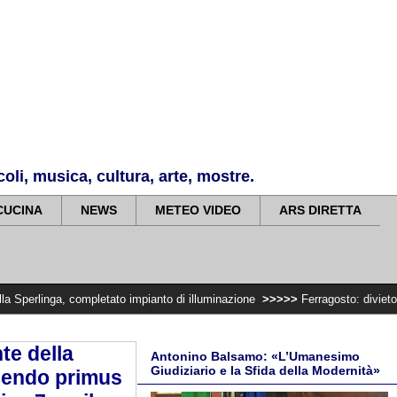
li, musica, cultura, arte, mostre.
CUCINA
NEWS
METEO VIDEO
ARS DIRETTA
mpletato impianto di illuminazione
>>>>>
Ferragosto: divieto di trasportare
te della
Antonino Balsamo: «L’Umanesimo
Giudiziario e la Sfida della Modernità»
nendo primus