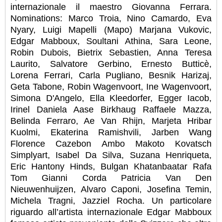
internazionale il maestro Giovanna Ferrara.
Nominations: Marco Troia, Nino Camardo, Eva
Nyary, Luigi Mapelli (Mapo) Marjana Vukovic,
Edgar Mabboux, Soultani Athina, Sara Leone,
Robin Dubois, Bietrix Sebastien, Anna Teresa
Laurito, Salvatore Gerbino, Ernesto Butticè,
Lorena Ferrari, Carla Pugliano, Besnik Harizaj,
Geta Tabone, Robin Wagenvoort, Ine Wagenvoort,
Simona D'Angelo, Ella Kleedorfer, Egger Iacob,
Irinel Daniela Aase Birkhaug Raffaele Mazza,
Belinda Ferraro, Ae Van Rhijn, Marjeta Hribar
Kuolmi, Ekaterina Ramishvili, Jarben Wang
Florence Cazebon Ambo Makoto Kovatsch
Simplyart, Isabel Da Silva, Suzana Henriqueta,
Eric Hantony Hinds, Bulgan Khatanbaatar Rafa
Tom Gianni Corda Patricia Van Den
Nieuwenhuijzen, Alvaro Caponi, Josefina Temin,
Michela Tragni, Jazziel Rocha. Un particolare
riguardo all’artista internazionale Edgar Mabboux