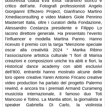
dottoressa Giada Eva Elisa Tarantino storico e
critico dell’arte. Fotografi professionisti Angelo
Giorgianni Effezero Project, Gianfranco Martino
Xmediaconsulting e video Makers Giole Pennino
Masterset Italia, oltre i curatori della Fondazione,
Alessandro Costanza presidente e Filippo Lo
Iacono direttore generale. Ha presentato l’evento
l’influencer e modella Martina Panno. Hanno
ricevuto il premio con la targa “Menzione speciale
oscar alla creatività 2024 “ Marika Ribino
l’associazione artistica culturale “I fiori di Marisa
creazioni e composizioni uniche tra abiti e fiori, la
Historical dance academy con abiti esclusivi
dell’800, entrambi hanno mostrato alcune delle
loro opere creative.Yaren Antonio Fricano creative
video production ha parlato del progetto Palermo
rewind, e ancora tra i premiati Armand Curameng
musicista internazionale, il famoso duo Toti
Mancuso e Totino. La Mantia attori, la giornalista e
speaker Gabriella Di Carlo, la violinista