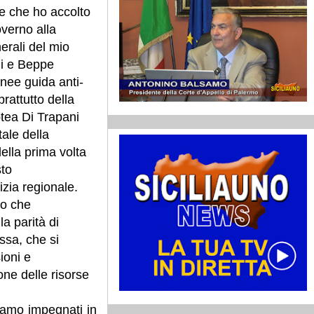
e che ho accolto
governo alla
erali del mio
li e Beppe
linee guida anti-
rattutto della
otea Di Trapani
tale della
della prima volta
sto
izia regionale.
vo che
la parità di
essa, che si
ioni e
one delle risorse
Siamo impegnati in