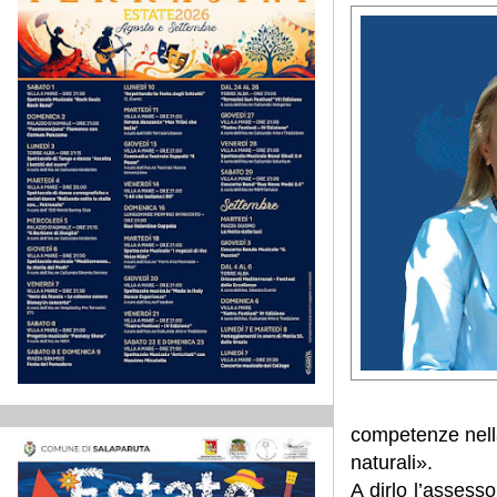
competenze nella
naturali».
A dirlo l’assess