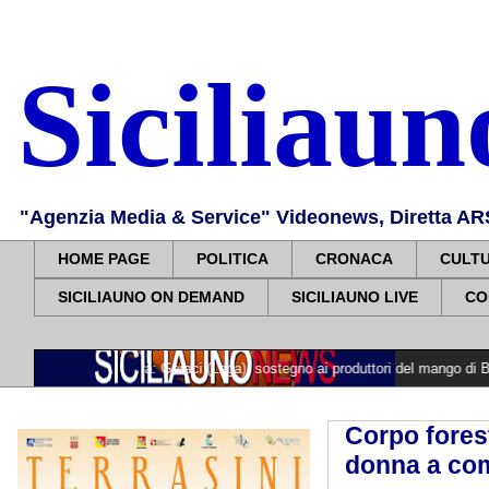
Siciliau
"Agenzia Media & Service" Videonews, Diretta ARS, 
HOME PAGE
POLITICA
CRONACA
CULT
SICILIAUNO ON DEMAND
SICILIAUNO LIVE
CO
gricoltura: Geraci (Lega), sostegno ai produttori del mango di Balestrate, ora
Corpo forest
donna a com