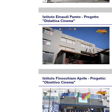
Istituto Einaudi Pareto - Progetto
"Didattica Cinema"
Istituto Finocchiaro Aprile - Progetto:
"Obiettivo Cinema"