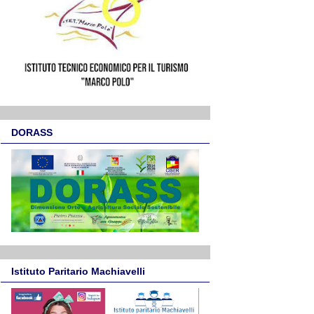
DORASS
Istituto Paritario Machiavelli