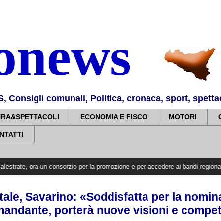
nonews
Consigli comunali, Politica, cronaca, sport, spettaco
URA&SPETTACOLI
ECONOMIA E FISCO
MOTORI
NTATTI
 un consorzio per la promozione e per accedere ai bandi regionali, nazionali ed
ale, Savarino: «Soddisfatta per la nomin
andante, porterà nuove visioni e compe