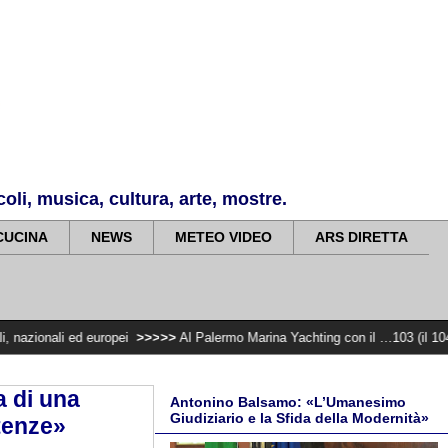
li, musica, cultura, arte, mostre.
CUCINA
NEWS
METEO VIDEO
ARS DIRETTA
 europei
>>>>>
Al Palermo Marina Yachting con il …103 (il 104 e il 107) In
a di una
Antonino Balsamo: «L’Umanesimo
Giudiziario e la Sfida della Modernità»
tenze»