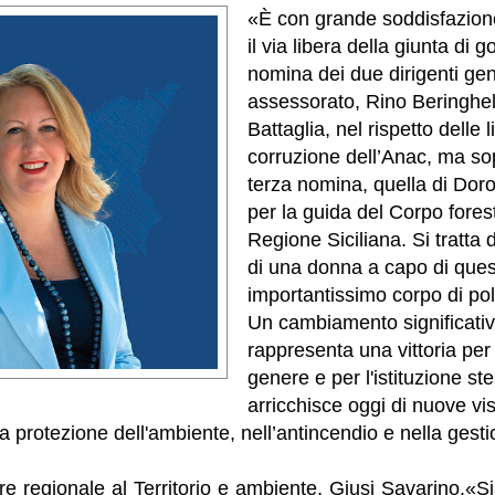
«È con grande soddisfazion
il via libera della giunta di 
nomina dei due dirigenti gen
assessorato, Rino Beringhe
Battaglia, nel rispetto delle 
corruzione dell’Anac, ma sop
terza nomina, quella di Dor
per la guida del Corpo fores
Regione Siciliana. Si tratta 
di una donna a capo di que
importantissimo corpo di pol
Un cambiamento significati
rappresenta una vittoria per 
genere e per l'istituzione st
arricchisce oggi di nuove vis
 protezione dell'ambiente, nell’antincendio e nella gesti
ore regionale al Territorio e ambiente, Giusi Savarino.«