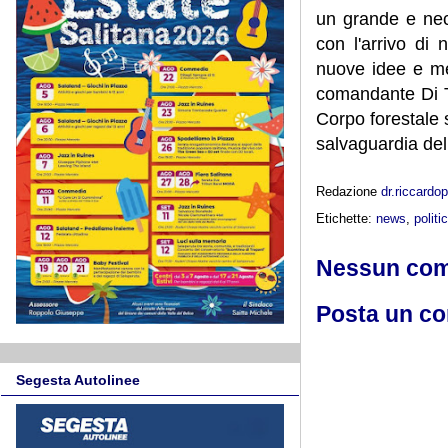
un grande e nece
con l'arrivo di
nuove idee e me
comandante Di T
Corpo forestale 
salvaguardia del 
Redazione
dr.riccard
Etichette:
news
,
politi
Nessun co
Posta un c
Segesta Autolinee