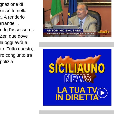
egnazione di
iscritte nella
a. A renderlo
rrandelli.
etto l'assessore -
lo Zen due dove
da oggi avrà a
o. Tutto questo,
ro congiunto tra
polizia