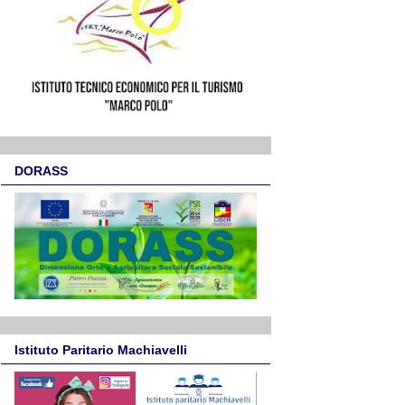
DORASS
Istituto Paritario Machiavelli