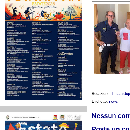
Redazione
dr.riccard
Etichette:
news
Nessun co
Posta un c