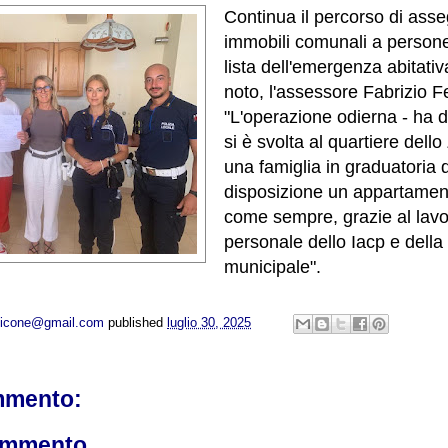
Continua il percorso di ass
immobili comunali a persone 
lista dell'emergenza abitativ
noto, l'assessore Fabrizio Fe
"L'operazione odierna - ha d
si è svolta al quartiere del
una famiglia in graduatoria 
disposizione un appartament
come sempre, grazie al lavo
personale dello Iacp e della 
municipale".
opicone@gmail.com
published
luglio 30, 2025
mmento:
ommento