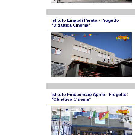
Istituto Einaudi Pareto - Progetto
"Didattica Cinema"
Istituto Finocchiaro Aprile - Progetto:
"Obiettivo Cinema"