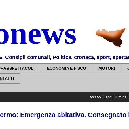
nonews
Consigli comunali, Politica, cronaca, sport, spettaco
URA&SPETTACOLI
ECONOMIA E FISCO
MOTORI
NTATTI
>>>>>
Gangi Illumina la sua tradizio
ermo: Emergenza abitativa. Consegnato 