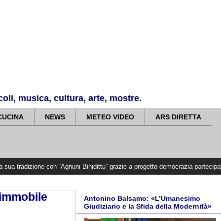
li, musica, cultura, arte, mostre.
CUCINA
NEWS
METEO VIDEO
ARS DIRETTA
ne con “Agnuni Binidittu” grazie a progetto democrazia partecipata
>>>>>
La 
immobile
Antonino Balsamo: «L’Umanesimo
Giudiziario e la Sfida della Modernità»