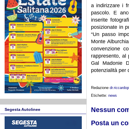
a indirizzare i 
pascolo. E anco
inserite fotogra
posizionate in p
“Un passo impor
Monte Alburchia
convenzione co
rappresento, al
Gal Madonie Da
potenzialità per d
Redazione
dr.riccard
Etichette:
news
Nessun co
Segesta Autolinee
Posta un c