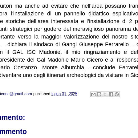
fruitori ma anche ad evitare che nell’area possano tran
ra l’installazione di un pannello didattico esplicati
fie storiche dell’area interessata e l’installazione di 2
unti strategici per godere del meraviglioso panorama de
tante verso la maggior valorizzazione del nostro sit
 – dichiara il sindaco di Gangi Giuseppe Ferrarello – o
n il GAL ISC Madonie, il mio ringraziamento e del
 presidente del Gal Madonie Mario Cicero e al responsa
rio Costanzo. Monte Alburchia - conclude Ferrarel
iventare uno degli itinerari archeologici da visitare in Sici
opicone@gmail.com
published
luglio 31, 2025
mmento:
ommento