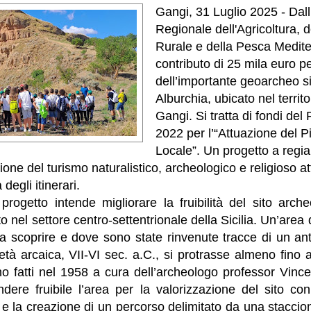
Gangi, 31 Luglio 2025 - Dal
Regionale dell'Agricoltura, 
Rurale e della Pesca Medite
contributo di 25 mila euro pe
dell’importante geoarcheo s
Alburchia, ubicato nel territ
Gangi. Si tratta di fondi del
2022 per l’“Attuazione del P
Locale”. Un progetto a regi
one del turismo naturalistico, archeologico e religioso at
egli itinerari.
l progetto intende migliorare la fruibilità del sito arc
o nel settore centro-settentrionale della Sicilia. Un’area
da scoprire e dove sono state rinvenute tracce di un an
tà arcaica, VII-VI sec. a.C., si protrasse almeno fino a
no fatti nel 1958 a cura dell’archeologo professor Vinc
dere fruibile l’area per la valorizzazione del sito con
tà e la creazione di un percorso delimitato da una staccio