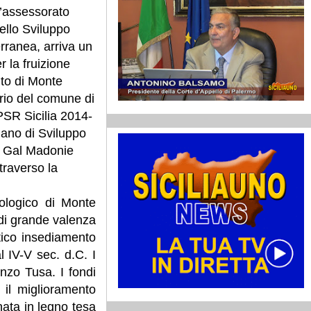
l’assessorato
dello Sviluppo
rranea, arriva un
r la fruizione
ito di Monte
orio del comune di
 PSR Sicilia 2014-
iano di Sviluppo
a Gal Madonie
traverso la
heologico di Monte
 di grande valenza
tico insediamento
l IV-V sec. d.C. I
enzo Tusa. I fondi
 il miglioramento
nata in legno tesa