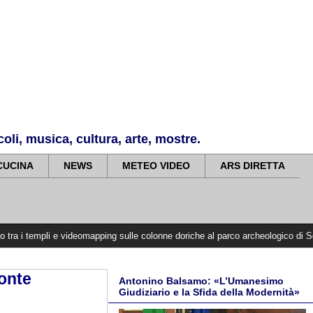
li, musica, cultura, arte, mostre.
CUCINA
NEWS
METEO VIDEO
ARS DIRETTA
 e videomapping sulle colonne doriche al parco archeologico di Selinunte
>>>>
monte
Antonino Balsamo: «L’Umanesimo
Giudiziario e la Sfida della Modernità»