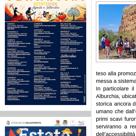
teso alla promozi
messa a sistema d
In particolare i
Alburchia, ubicat
storica ancora 
umano che dall’e
primi scavi furo
serviranno a ren
dell’accessibili