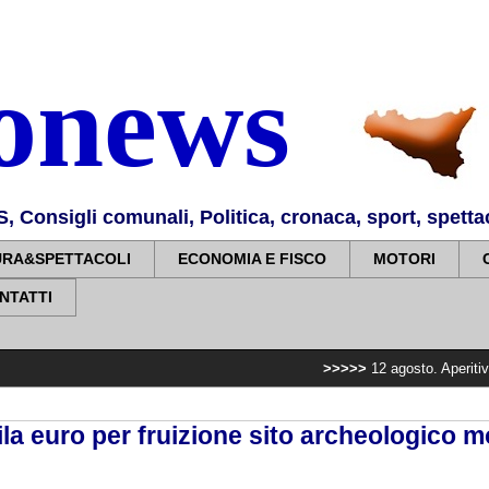
nonews
Consigli comunali, Politica, cronaca, sport, spettaco
URA&SPETTACOLI
ECONOMIA E FISCO
MOTORI
NTATTI
>>>>>
12 agosto. Aperitivo tra i templi
la euro per fruizione sito archeologico 