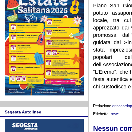
Piano San Gior
potuto assapor
locale, tra cu
apprezzato dai v
promossa dall
guidata dal Si
stata imprezio
popolari del
dell’Associaz
“L’Eremo”, che 
festa autentica 
chi custodisce e
Redazione
dr.riccard
Segesta Autolinee
Etichette:
news
Nessun co