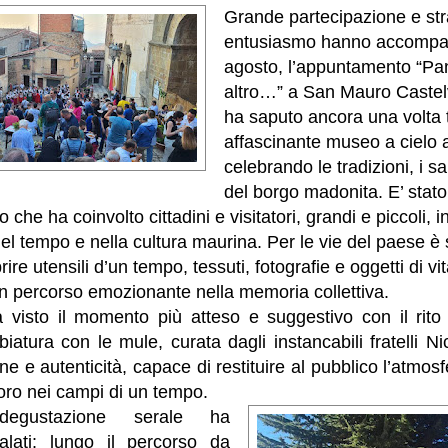
Grande partecipazione e str
entusiasmo hanno accompagn
agosto, l’appuntamento “Pani
altro…” a San Mauro Castel
ha saputo ancora una volta 
affascinante museo a cielo 
celebrando le tradizioni, i sa
del borgo madonita. E’ stato
 che ha coinvolto cittadini e visitatori, grandi e piccoli, 
el tempo e nella cultura maurina. Per le vie del paese è 
re utensili d’un tempo, tessuti, fotografie e oggetti di v
n percorso emozionante nella memoria collettiva.
visto il momento più atteso e suggestivo con il rito 
bbiatura con le mule, curata dagli instancabili fratelli N
e e autenticità, capace di restituire al pubblico l’atmosfe
oro nei campi di un tempo.
egustazione serale ha
alati: lungo il percorso da