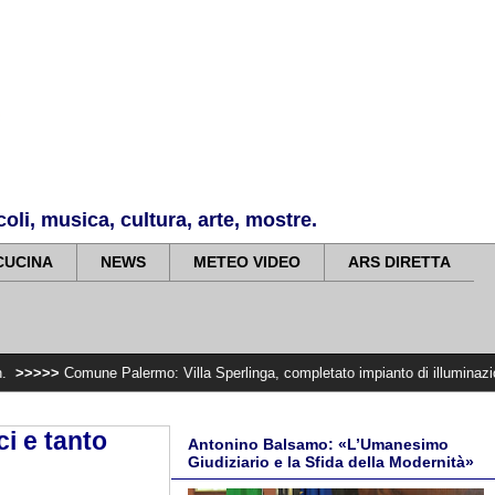
li, musica, cultura, arte, mostre.
CUCINA
NEWS
METEO VIDEO
ARS DIRETTA
ne Palermo: Villa Sperlinga, completato impianto di illuminazione
>>>>>
Fe
i e tanto
Antonino Balsamo: «L’Umanesimo
Giudiziario e la Sfida della Modernità»