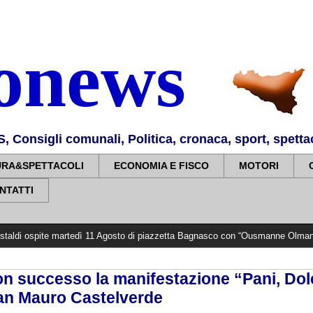
nonews
Consigli comunali, Politica, cronaca, sport, spettaco
URA&SPETTACOLI
ECONOMIA E FISCO
MOTORI
NTATTI
 martedì 11 Agosto di piazzetta Bagnasco con “Ousmanne Olman.
>>>>>
Comu
n successo la manifestazione “Pani, Dolc
an Mauro Castelverde