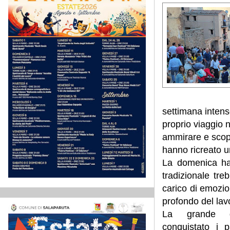
settimana intenso
proprio viaggio n
ammirare e scopri
hanno ricreato u
La domenica ha 
tradizionale tre
carico di emozion
profondo del lav
La grande d
conquistato i p