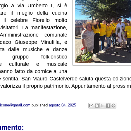
gio a via Umberto I, si è
are il meglio della cucina
i il celebre Fiorello molto
isitatori. La manifestazione,
’Amministrazione comunale
ndaco Giuseppe Minutilla, è
sita dalle musiche e danze
 gruppo folkloristico
ione culturale e musicale
hanno fatto da cornice a una
e sentita. San Mauro Castelverde saluta questa edizione
 valorizza il proprio patrimonio. Appuntamento al prossi
opicone@gmail.com
published
agosto 04, 2025
mmento: