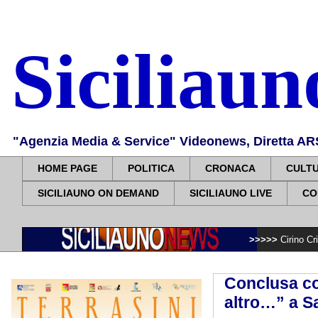
Siciliau
"Agenzia Media & Service" Videonews, Diretta ARS, 
HOME PAGE
POLITICA
CRONACA
CULT
SICILIAUNO ON DEMAND
SICILIAUNO LIVE
CO
>>>>>
Cirino Cristaldi ospite
Conclusa co
altro…” a S