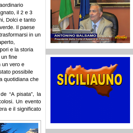
aordinario
ato, il 2 e 3
, Dolci e tanto
verde. Il paese
trasformarsi in un
aperto,
pori e la storia
 un fine
in un vero e
stato possibile
ita quotidiana che
de “A pisata”, la
icolosi. Un evento
ra e il significato