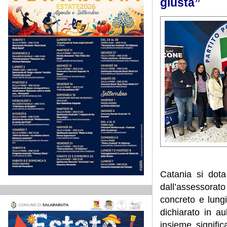
giusta”
Catania si dota
dall’assessorat
concreto e lung
dichiarato in a
insieme signific