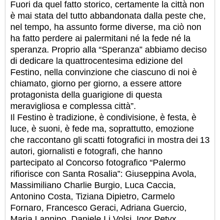
Fuori da quel fatto storico, certamente la città non
è mai stata del tutto abbandonata dalla peste che,
nel tempo, ha assunto forme diverse, ma ciò non
ha fatto perdere ai palermitani né la fede né la
speranza. Proprio alla “Speranza” abbiamo deciso
di dedicare la quattrocentesima edizione del
Festino, nella convinzione che ciascuno di noi è
chiamato, giorno per giorno, a essere attore
protagonista della guarigione di questa
meravigliosa e complessa città”.
Il Festino è tradizione, è condivisione, è festa, è
luce, è suoni, è fede ma, soprattutto, emozione
che raccontano gli scatti fotografici in mostra dei 13
autori, giornalisti e fotografi, che hanno
partecipato al Concorso fotografico “Palermo
rifiorisce con Santa Rosalia”: Giuseppina Avola,
Massimiliano Charlie Burgio, Luca Caccia,
Antonino Costa, Tiziana Dipietro, Carmelo
Fornaro, Francesco Geraci, Adriana Guercio,
Maria Lannino, Daniele Li Volsi, Igor Petyx, ,